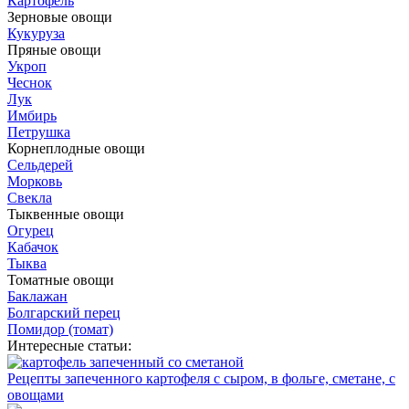
Картофель
Зерновые овощи
Кукуруза
Пряные овощи
Укроп
Чеснок
Лук
Имбирь
Петрушка
Корнеплодные овощи
Сельдерей
Морковь
Свекла
Тыквенные овощи
Огурец
Кабачок
Тыква
Томатные овощи
Баклажан
Болгарский перец
Помидор (томат)
Интересные статьи:
Рецепты запеченного картофеля с сыром, в фольге, сметане, с
овощами