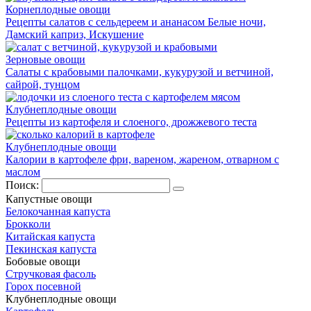
Корнеплодные овощи
Рецепты салатов с сельдереем и ананасом Белые ночи,
Дамский каприз, Искушение
Зерновые овощи
Салаты с крабовыми палочками, кукурузой и ветчиной,
сайрой, тунцом
Клубнеплодные овощи
Рецепты из картофеля и слоеного, дрожжевого теста
Клубнеплодные овощи
Калории в картофеле фри, вареном, жареном, отварном с
маслом
Поиск:
Капустные овощи
Белокочанная капуста
Брокколи
Китайская капуста
Пекинская капуста
Бобовые овощи
Стручковая фасоль
Горох посевной
Клубнеплодные овощи