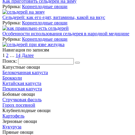
Как приготовить сельдерей на зиму
Рубрика:
Корнеплодные овощи
Сельдерей: как его едят, витамины, какой на вкус
Рубрика:
Корнеплодные овощи
Особенности использования сельдерея в народной медицине
Рубрика:
Корнеплодные овощи
Навигация по записям
1
2
…
14
Далее
Поиск:
Капустные овощи
Белокочанная капуста
Брокколи
Китайская капуста
Пекинская капуста
Бобовые овощи
Стручковая фасоль
Горох посевной
Клубнеплодные овощи
Картофель
Зерновые овощи
Кукуруза
Пряные овощи