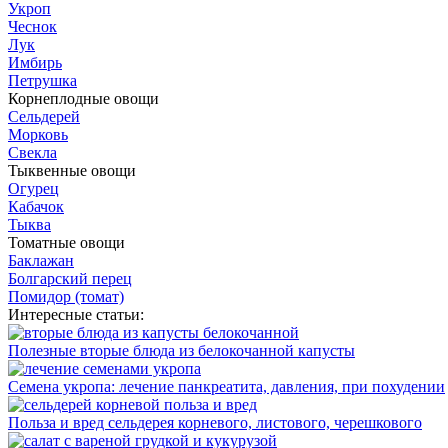
Укроп
Чеснок
Лук
Имбирь
Петрушка
Корнеплодные овощи
Сельдерей
Морковь
Свекла
Тыквенные овощи
Огурец
Кабачок
Тыква
Томатные овощи
Баклажан
Болгарский перец
Помидор (томат)
Интересные статьи:
Полезные вторые блюда из белокочанной капусты
Семена укропа: лечение панкреатита, давления, при похудении
Польза и вред сельдерея корневого, листового, черешкового