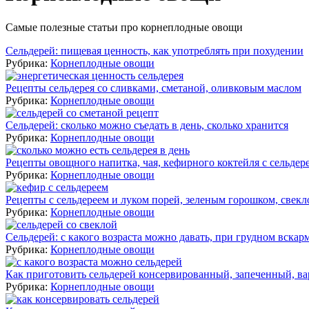
Самые полезные статьи про корнеплодные овощи
Сельдерей: пищевая ценность, как употреблять при похудении
Рубрика:
Корнеплодные овощи
Рецепты сельдерея со сливками, сметаной, оливковым маслом
Рубрика:
Корнеплодные овощи
Сельдерей: сколько можно съедать в день, сколько хранится
Рубрика:
Корнеплодные овощи
Рецепты овощного напитка, чая, кефирного коктейля с сельдер
Рубрика:
Корнеплодные овощи
Рецепты с сельдереем и луком порей, зеленым горошком, свекл
Рубрика:
Корнеплодные овощи
Сельдерей: с какого возраста можно давать, при грудном вска
Рубрика:
Корнеплодные овощи
Как приготовить сельдерей консервированный, запеченный, в
Рубрика:
Корнеплодные овощи