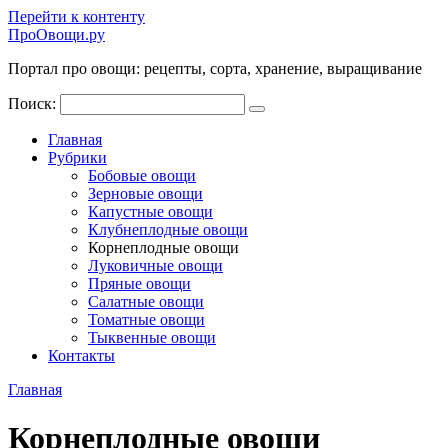
Перейти к контенту
ПроОвощи.ру
Портал про овощи: рецепты, сорта, хранение, выращивание
Поиск:
Главная
Рубрики
Бобовые овощи
Зерновые овощи
Капустные овощи
Клубнеплодные овощи
Корнеплодные овощи
Луковичные овощи
Пряные овощи
Салатные овощи
Томатные овощи
Тыквенные овощи
Контакты
Главная
Корнеплодные овощи