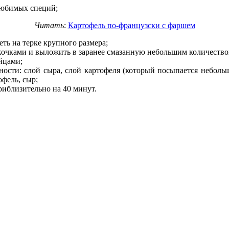
любимых специй;
Читать
:
Картофель по-французски с фаршем
ть на терке крупного размера;
очками и выложить в заранее смазанную небольшим количеством
йцами;
ности: слой сыра, слой картофеля (который посыпается неболь
офель, сыр;
риблизительно на 40 минут.