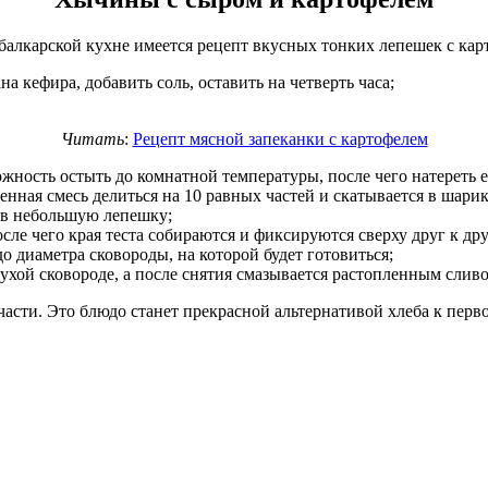
балкарской кухне имеется рецепт вкусных тонких лепешек с ка
на кефира, добавить соль, оставить на четверть часа;
Читать
:
Рецепт мясной запеканки с картофелем
жность остыть до комнатной температуры, после чего натереть е
енная смесь делиться на 10 равных частей и скатывается в шари
я в небольшую лепешку;
ле чего края теста собираются и фиксируются сверху друг к дру
 диаметра сковороды, на которой будет готовиться;
сухой сковороде, а после снятия смазывается растопленным сли
части. Это блюдо станет прекрасной альтернативой хлеба к перв