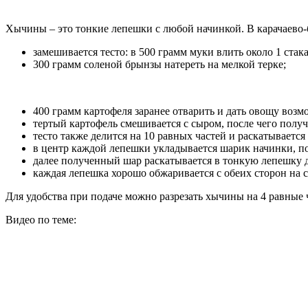
Хычины – это тонкие лепешки с любой начинкой. В карачаево-
замешивается тесто: в 500 грамм муки влить около 1 стака
300 грамм соленой брынзы натереть на мелкой терке;
400 грамм картофеля заранее отварить и дать овощу возмо
тертый картофель смешивается с сыром, после чего получ
тесто также делится на 10 равных частей и раскатываетс
в центр каждой лепешки укладывается шарик начинки, пос
далее полученный шар раскатывается в тонкую лепешку до
каждая лепешка хорошо обжаривается с обеих сторон на 
Для удобства при подаче можно разрезать хычины на 4 равные 
Видео по теме: