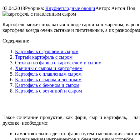
03.04.2018
Рубрика:
Клубнеплодные овощи
Автор:
Антон Пол
Картофель может подаваться в виде гарнира в жареном, варен
картофеля всегда очень сытные и питательные, а их разнообраз
Содержание
Картофель с фаршем и сыром
Тертый картофель с сыром
Стожки из фарша с картофелем и сыром
Хычины с сыром и картофелем
Картофель с плавленым сыром
Картофель с сыром и чесноком
Картофель с беконом и сыром
Картофель с ветчиной и сыром
Такое сочетание продуктов, как фарш, сыр и картофель, – н
духовке, необходимо:
самостоятельно сделать фарш путем смешивания свинин
измельчением ингредиентов в блендере или мясорубке;