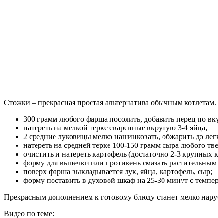
Стожки – прекрасная простая альтернатива обычным котлетам. Э
300 грамм любого фарша посолить, добавить перец по вку
натереть на мелкой терке сваренные вкрутую 3-4 яйца;
2 средние луковицы мелко нашинковать, обжарить до легк
натереть на средней терке 100-150 грамм сыра любого тве
очистить и натереть картофель (достаточно 2-3 крупных к
форму для выпечки или противень смазать растительны
поверх фарша выкладывается лук, яйца, картофель, сыр;
форму поставить в духовой шкаф на 25-30 минут с темпер
Прекрасным дополнением к готовому блюду станет мелко наруб
Видео по теме: