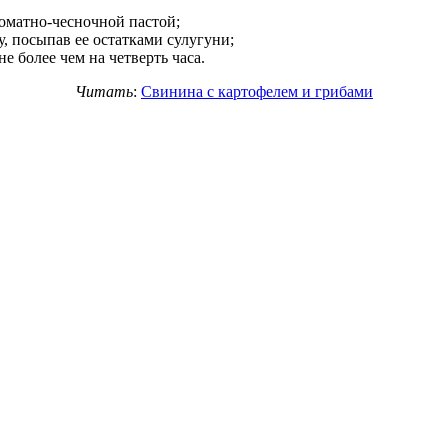
оматно-чесночной пастой;
, посыпав ее остатками сулугуни;
е более чем на четверть часа.
Читать
:
Свинина с картофелем и грибами
.