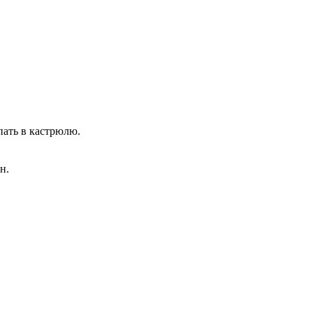
пать в кастрюлю.
н.