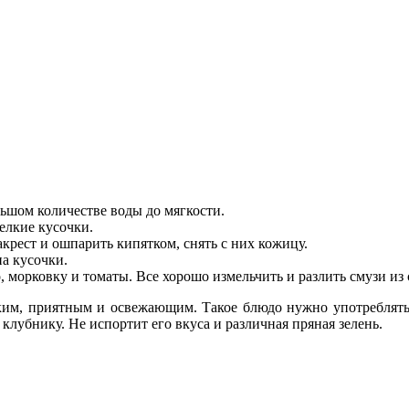
ьшом количестве воды до мягкости.
мелкие кусочки.
крест и ошпарить кипятком, снять с них кожицу.
на кусочки.
о, морковку и томаты. Все хорошо измельчить и разлить смузи из 
дким, приятным и освежающим. Такое блюдо нужно употреблять
клубнику. Не испортит его вкуса и различная пряная зелень.