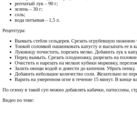
репчатый лук – 90 г;
зелень – 30 г;
соль;
вода питьевая – 1,5 л.
Рецептура:
Вымыть стебли сельдерея. Срезать огрубевшую нижнюю ч
Тонкой соломкой нашинковать капусту и высыпать ее в к
Луковицу почистить, порезать мелко. Добавить лук к капу
Перец вымыть. Срезать плодоножку, разрезать на полови
Очистить и нарезать на мелкие кубики морковку, перело
Залить овощи водой и довести до кипения. Убрать пенку.
Добавить небольшое количество соли. Желательно не пере
Варить на умеренном огне в течение 15 минут. В конце в
По сезону в такой суп можно добавлять кабачки, патиссоны, ст
Видео по теме: