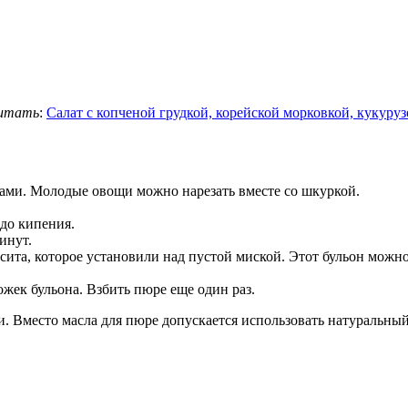
итать
:
Салат с копченой грудкой, корейской морковкой, кукуру
ками. Молодые овощи можно нарезать вместе со шкуркой.
 до кипения.
инут.
ита, которое установили над пустой миской. Этот бульон можно
ожек бульона. Взбить пюре еще один раз.
. Вместо масла для пюре допускается использовать натуральный