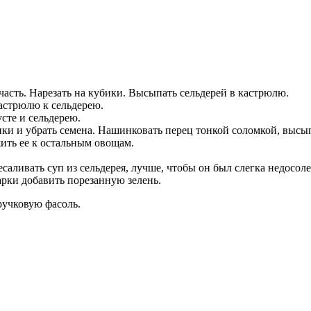
асть. Нарезать на кубики. Высыпать сельдерей в кастрюлю.
астрюлю к сельдерею.
сте и сельдерею.
нки и убрать семена. Нашинковать перец тонкой соломкой, высы
жить ее к остальным овощам.
саливать суп из сельдерея, лучше, чтобы он был слегка недосоле
арки добавить порезанную зелень.
ручковую фасоль.