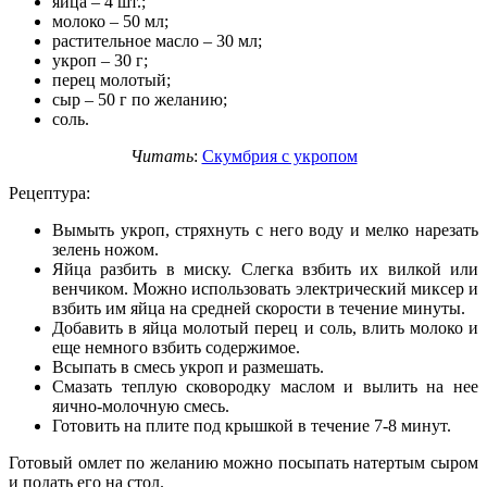
яйца – 4 шт.;
молоко – 50 мл;
растительное масло – 30 мл;
укроп – 30 г;
перец молотый;
сыр – 50 г по желанию;
соль.
Читать
:
Скумбрия с укропом
Рецептура:
Вымыть укроп, стряхнуть с него воду и мелко нарезать
зелень ножом.
Яйца разбить в миску. Слегка взбить их вилкой или
венчиком. Можно использовать электрический миксер и
взбить им яйца на средней скорости в течение минуты.
Добавить в яйца молотый перец и соль, влить молоко и
еще немного взбить содержимое.
Всыпать в смесь укроп и размешать.
Смазать теплую сковородку маслом и вылить на нее
яично-молочную смесь.
Готовить на плите под крышкой в течение 7-8 минут.
Готовый омлет по желанию можно посыпать натертым сыром
и подать его на стол.