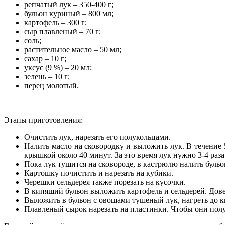
репчатый лук – 350-400 г;
бульон куриный – 800 мл;
картофель – 300 г;
сыр плавленый – 70 г;
соль;
растительное масло – 50 мл;
сахар – 10 г;
уксус (9 %) – 20 мл;
зелень – 10 г;
перец молотый.
Этапы приготовления:
Очистить лук, нарезать его полукольцами.
Налить масло на сковородку и выложить лук. В течение 
крышкой около 40 минут. За это время лук нужно 3-4 раз
Пока лук тушится на сковороде, в кастрюлю налить бульо
Картошку почистить и нарезать на кубики.
Черешки сельдерея также порезать на кусочки.
В кипящий бульон выложить картофель и сельдерей. Довес
Выложить в бульон с овощами тушеный лук, нагреть до кип
Плавленый сырок нарезать на пластинки. Чтобы они пол