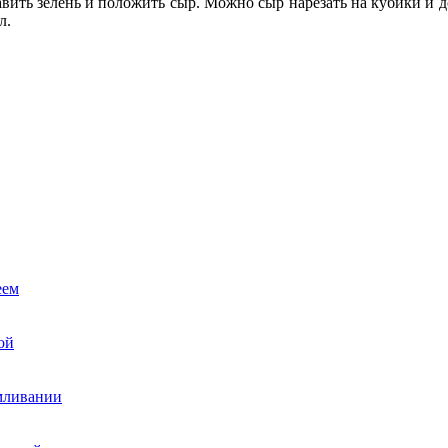
авить зелень и положить сыр. Можно сыр нарезать на кубики и 
л.
еем
ой
рмливании