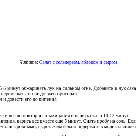
Читать
:
Салат с сельдереем, яблоком и сыром
5-6 минут обжаривать лук на сильном огне. Добавить в лук сах
а перемешать, он не должен пригорать.
н и довести его до кипения.
ти все до повторного закипания и варить около 10-12 минут.
ения, варить все вместе еще 5 минут. Снять пробу на соль. Есл
учились ровными, сырок желательно подержать в морозильнике о