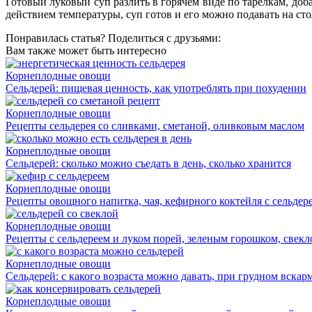
Готовый луковый суп разлить в горячем виде по тарелкам, доб
действием температуры, суп готов и его можно подавать на сто
Понравилась статья? Поделиться с друзьями:
Вам также может быть интересно
Корнеплодные овощи
Сельдерей: пищевая ценность, как употреблять при похудении
Корнеплодные овощи
Рецепты сельдерея со сливками, сметаной, оливковым маслом
Корнеплодные овощи
Сельдерей: сколько можно съедать в день, сколько хранится
Корнеплодные овощи
Рецепты овощного напитка, чая, кефирного коктейля с сельдер
Корнеплодные овощи
Рецепты с сельдереем и луком порей, зеленым горошком, свекл
Корнеплодные овощи
Сельдерей: с какого возраста можно давать, при грудном вска
Корнеплодные овощи