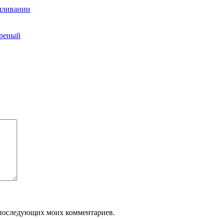
рмливании
ареный
ля последующих моих комментариев.