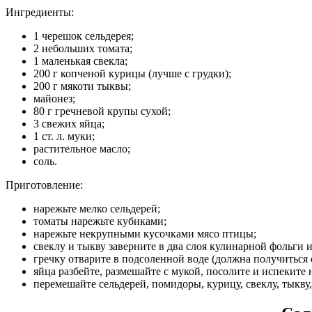
Ингредиенты:
1 черешок сельдерея;
2 небольших томата;
1 маленькая свекла;
200 г копченой курицы (лучше с грудки);
200 г мякоти тыквы;
майонез;
80 г гречневой крупы сухой;
3 свежих яйца;
1 ст. л. муки;
растительное масло;
соль.
Приготовление:
нарежьте мелко сельдерей;
томаты нарежьте кубиками;
нарежьте некрупными кусочками мясо птицы;
свеклу и тыкву заверните в два слоя кулинарной фольги и
гречку отварите в подсоленной воде (должна получиться 
яйца разбейте, размешайте с мукой, посолите и испеките
перемешайте сельдерей, помидоры, курицу, свеклу, тыкву,