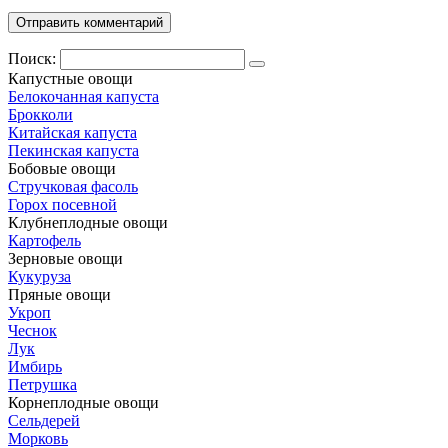
Поиск:
Капустные овощи
Белокочанная капуста
Брокколи
Китайская капуста
Пекинская капуста
Бобовые овощи
Стручковая фасоль
Горох посевной
Клубнеплодные овощи
Картофель
Зерновые овощи
Кукуруза
Пряные овощи
Укроп
Чеснок
Лук
Имбирь
Петрушка
Корнеплодные овощи
Сельдерей
Морковь