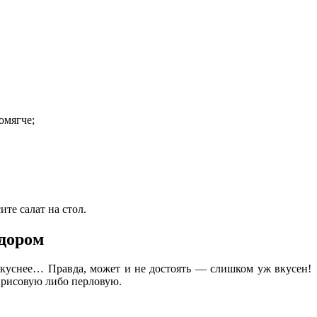
омягче;
ите салат на стол.
идором
 вкуснее… Правда, может и не достоять — слишком уж вкусен!
 рисовую либо перловую.