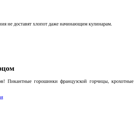
ения не доставят хлопот даже начинающим кулинарам.
рцом
тов! Пикантные горошинки французской горчицы, крохотные
ая