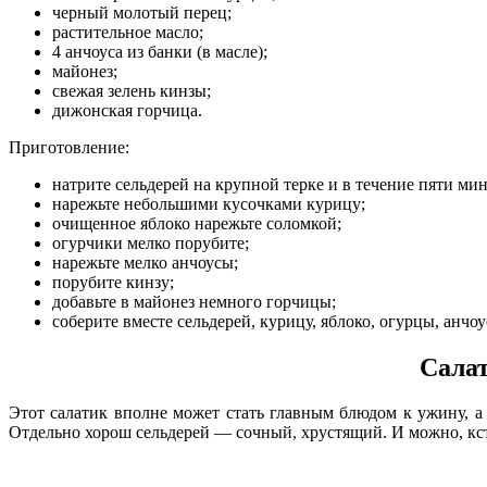
черный молотый перец;
растительное масло;
4 анчоуса из банки (в масле);
майонез;
свежая зелень кинзы;
дижонская горчица.
Приготовление:
натрите сельдерей на крупной терке и в течение пяти мин
нарежьте небольшими кусочками курицу;
очищенное яблоко нарежьте соломкой;
огурчики мелко порубите;
нарежьте мелко анчоусы;
порубите кинзу;
добавьте в майонез немного горчицы;
соберите вместе сельдерей, курицу, яблоко, огурцы, анчоу
Салат
Этот салатик вполне может стать главным блюдом к ужину, а
Отдельно хорош сельдерей — сочный, хрустящий. И можно, кст