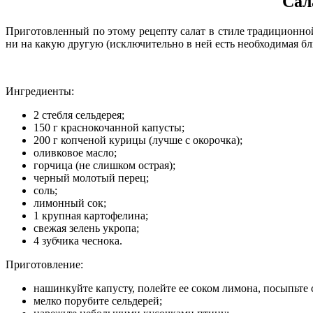
Сал
Приготовленный по этому рецепту салат в стиле традиционно
ни на какую другую (исключительно в ней есть необходимая бл
Ингредиенты:
2 стебля сельдерея;
150 г краснокочанной капусты;
200 г копченой курицы (лучше с окорочка);
оливковое масло;
горчица (не слишком острая);
черный молотый перец;
соль;
лимонный сок;
1 крупная картофелина;
свежая зелень укропа;
4 зубчика чеснока.
Приготовление:
нашинкуйте капусту, полейте ее соком лимона, посыпьте 
мелко порубите сельдерей;