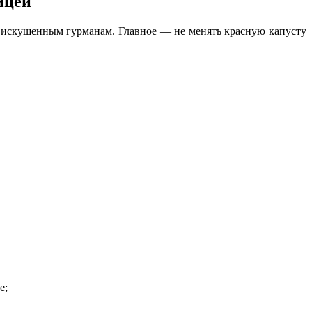
ицей
м искушенным гурманам. Главное — не менять красную капусту
е;