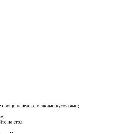
вые овощи нарежьте мелкими кусочками;
й»;
те на стол.