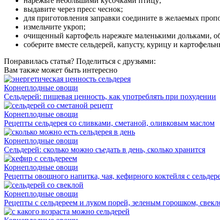
нарежьте небольшими кусочками птицу;
выдавите через пресс чеснок;
для приготовления заправки соедините в желаемых пропо
измельчите укроп;
очищенный картофель нарежьте маленькими дольками, обва
соберите вместе сельдерей, капусту, курицу и картофельны
Понравилась статья? Поделиться с друзьями:
Вам также может быть интересно
Корнеплодные овощи
Сельдерей: пищевая ценность, как употреблять при похудении
Корнеплодные овощи
Рецепты сельдерея со сливками, сметаной, оливковым маслом
Корнеплодные овощи
Сельдерей: сколько можно съедать в день, сколько хранится
Корнеплодные овощи
Рецепты овощного напитка, чая, кефирного коктейля с сельдер
Корнеплодные овощи
Рецепты с сельдереем и луком порей, зеленым горошком, свекл