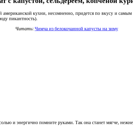
ат с капустой, сельдереем, копченой кур
й американской кухни, несомненно, придется по вкусу и самы
юду пикантность).
Читать
:
Чимча из белокочанной капусты на зиму
солью и энергично помните руками. Так она станет мягче, нежне