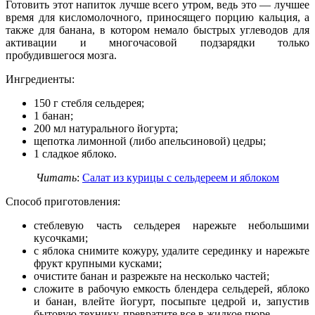
Готовить этот напиток лучше всего утром, ведь это — лучшее
время для кисломолочного, приносящего порцию кальция, а
также для банана, в котором немало быстрых углеводов для
активации и многочасовой подзарядки только
пробудившегося мозга.
Ингредиенты:
150 г стебля сельдерея;
1 банан;
200 мл натурального йогурта;
щепотка лимонной (либо апельсиновой) цедры;
1 сладкое яблоко.
Читать
:
Салат из курицы с сельдереем и яблоком
Способ приготовления:
стеблевую часть сельдерея нарежьте небольшими
кусочками;
с яблока снимите кожуру, удалите серединку и нарежьте
фрукт крупными кусками;
очистите банан и разрежьте на несколько частей;
сложите в рабочую емкость блендера сельдерей, яблоко
и банан, влейте йогурт, посыпьте цедрой и, запустив
бытовую технику, превратите все в жидкое пюре.