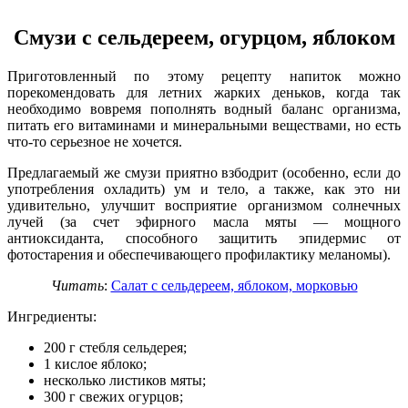
Смузи с сельдереем, огурцом, яблоком
Приготовленный по этому рецепту напиток можно
порекомендовать для летних жарких деньков, когда так
необходимо вовремя пополнять водный баланс организма,
питать его витаминами и минеральными веществами, но есть
что-то серьезное не хочется.
Предлагаемый же смузи приятно взбодрит (особенно, если до
употребления охладить) ум и тело, а также, как это ни
удивительно, улучшит восприятие организмом солнечных
лучей (за счет эфирного масла мяты — мощного
антиоксиданта, способного защитить эпидермис от
фотостарения и обеспечивающего профилактику меланомы).
Читать
:
Салат с сельдереем, яблоком, морковью
Ингредиенты:
200 г стебля сельдерея;
1 кислое яблоко;
несколько листиков мяты;
300 г свежих огурцов;