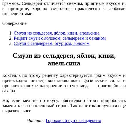
граммов. Сельдерей отличается свежим, приятным вкусом и,
в принципе, хорошо сочетается практически с любыми
ингредиентами.
Содержание
Смузи из сельдерея, яблок, киви, апельсина
Рецепт смузи с яблоком, сельдереем и бананом
Смузи с сельдереем, огурцом, яблоком
Смузи из сельдерея, яблок, киви,
апельсина
Коктейль по этому рецепту характеризуется ярким вкусом и
превосходно питает, восстанавливает физические силы и
прогоняет плохое настроение за счет меда — полезнейшего
сахара.
Но, если мед не по вкусу, обязательно стоит попробовать
заменить его на кленовый сироп. Так напиток получится еще
выразительнее.
Читать
:
Гороховый суп с сельдереем