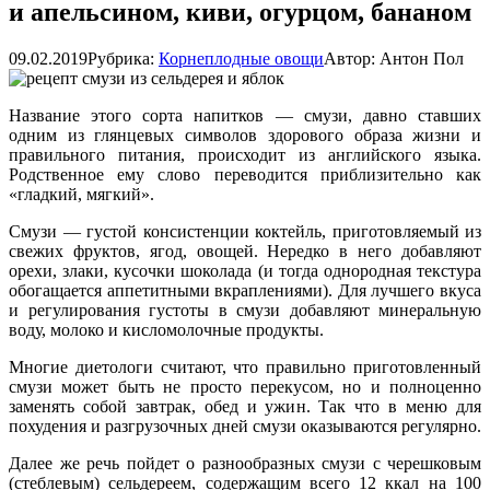
и апельсином, киви, огурцом, бананом
09.02.2019
Рубрика:
Корнеплодные овощи
Автор:
Антон Пол
Название этого сорта напитков — смузи, давно ставших
одним из глянцевых символов здорового образа жизни и
правильного питания, происходит из английского языка.
Родственное ему слово переводится приблизительно как
«гладкий, мягкий».
Смузи — густой консистенции коктейль, приготовляемый из
свежих фруктов, ягод, овощей. Нередко в него добавляют
орехи, злаки, кусочки шоколада (и тогда однородная текстура
обогащается аппетитными вкраплениями). Для лучшего вкуса
и регулирования густоты в смузи добавляют минеральную
воду, молоко и кисломолочные продукты.
Многие диетологи считают, что правильно приготовленный
смузи может быть не просто перекусом, но и полноценно
заменять собой завтрак, обед и ужин. Так что в меню для
похудения и разгрузочных дней смузи оказываются регулярно.
Далее же речь пойдет о разнообразных смузи с черешковым
(стеблевым) сельдереем, содержащим всего 12 ккал на 100