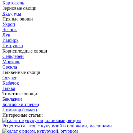
Картофель
Зерновые овощи
Кукуруза
Пряные овощи
Укроп
Чеснок
Лук
Имбирь
Петрушка
Корнеплодные овощи
Сельдерей
Морковь
Свекла
Тыквенные овощи
Огурец
Кабачок
Тыква
Томатные овощи
Баклажан
Болгарский перец
Помидор (томат)
Интересные статьи:
Рецепты салатов с кукурузой и оливками, маслинами