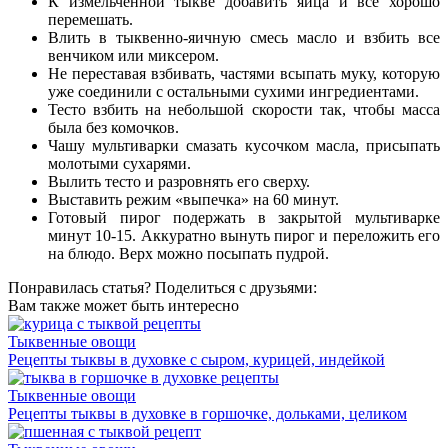
К измельченной тыкве добавить яйца и все хорошо
перемешать.
Влить в тыквенно-яичную смесь масло и взбить все
венчиком или миксером.
Не переставая взбивать, частями всыпать муку, которую
уже соединили с остальными сухими ингредиентами.
Тесто взбить на небольшой скорости так, чтобы масса
была без комочков.
Чашу мультиварки смазать кусочком масла, присыпать
молотыми сухарями.
Вылить тесто и разровнять его сверху.
Выставить режим «выпечка» на 60 минут.
Готовый пирог подержать в закрытой мультиварке
минут 10-15. Аккуратно вынуть пирог и переложить его
на блюдо. Верх можно посыпать пудрой.
Понравилась статья? Поделиться с друзьями:
Вам также может быть интересно
Тыквенные овощи
Рецепты тыквы в духовке с сыром, курицей, индейкой
Тыквенные овощи
Рецепты тыквы в духовке в горшочке, дольками, целиком