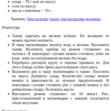
сахар – 70 г или по вкусу;
соль по вкусу;
масло сливочное – 70 г.
Читать
:
Чем полезен укроп для организма человека
Рецептура:
Тыкву нарезать на мелкие кубики. По желанию ее
можно крупно натереть.
В чашу мультиварки вылить воду и молоко. Выложить
тыкву. Включить прибор на режим «тушение» на
полчаса. В некоторых случаях можно готовить либо на
воде, либо на натуральном молоке без воды.
Перебрать рисовую крупу и хорошо промыть ее. Для
этого блюда лучше брать круглозерные сорта риса.
Выложить рис в чашу мультиварки к тыкве. Посолить
по вкусу. Добавить сахар. Количество сахара можно
менять в зависимости от личных предпочтений. В
некоторых случаях готовить рис с тыквой можно и без
добавления сахара. Положить масло.
Выставить режим «тушение» на 50 минут. Рис,
приготовленный в мультиварке с тыквой, получается
очень вкусным.