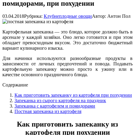
помидорами, при похудении
03.04.2018
Рубрика:
Клубнеплодные овощи
Автор:
Антон Пол
Картофельная запеканка — это блюдо, которое должно быть в
арсенале у каждой хозяйки. Оно легко готовится и при этом
обладает превосходным вкусом. Это достаточно бюджетный
вариант кулинарного изыска.
Для начинки используются разнообразные продукты в
зависимости от личных предпочтений и повода. Подавать
картофельную запеканку можно просто к ужину или в
качестве основного праздничного блюда.
Содержание
Как приготовить запеканку из картофеля при похудении
Запеканка из сырого картофеля на праздник
Запеканка с картофелем и помидорами
Постная запеканка из картофеля
Как приготовить запеканку из
картофеля при похудении