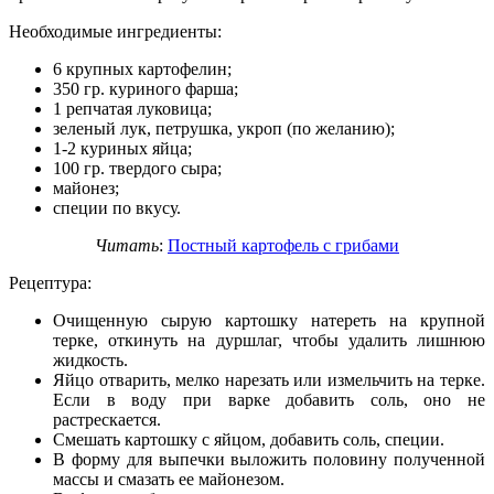
Необходимые ингредиенты:
6 крупных картофелин;
350 гр. куриного фарша;
1 репчатая луковица;
зеленый лук, петрушка, укроп (по желанию);
1-2 куриных яйца;
100 гр. твердого сыра;
майонез;
специи по вкусу.
Читать
:
Постный картофель с грибами
Рецептура:
Очищенную сырую картошку натереть на крупной
терке, откинуть на дуршлаг, чтобы удалить лишнюю
жидкость.
Яйцо отварить, мелко нарезать или измельчить на терке.
Если в воду при варке добавить соль, оно не
растрескается.
Смешать картошку с яйцом, добавить соль, специи.
В форму для выпечки выложить половину полученной
массы и смазать ее майонезом.