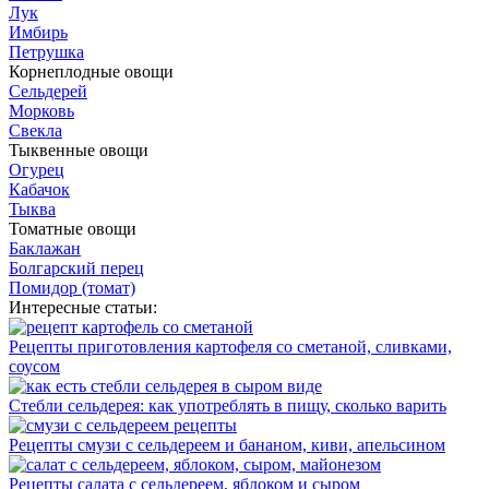
Лук
Имбирь
Петрушка
Корнеплодные овощи
Сельдерей
Морковь
Свекла
Тыквенные овощи
Огурец
Кабачок
Тыква
Томатные овощи
Баклажан
Болгарский перец
Помидор (томат)
Интересные статьи:
Рецепты приготовления картофеля со сметаной, сливками,
соусом
Стебли сельдерея: как употреблять в пищу, сколько варить
Рецепты смузи с сельдереем и бананом, киви, апельсином
Рецепты салата с сельдереем, яблоком и сыром