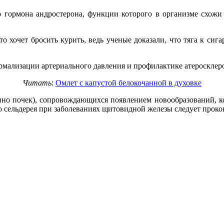
гормона андростерона, функции которого в организме схожи с
о хочет бросить курить, ведь ученые доказали, что тяга к сига
мализации артериального давления и профилактике атеросклеро
Читать
:
Омлет с капустой белокочанной в духовке
нно почек), сопровождающихся появлением новообразований, к
 сельдерея при заболеваниях щитовидной железы следует прокон