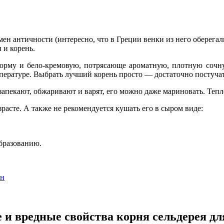
мен античности (интересно, что в Греции венки из него оберег
 и корень.
форму и бело-кремовую, потрясающе ароматную, плотную сочную
пературе. Выбрать лучший корень просто — достаточно постучат
 запекают, обжаривают и варят, его можно даже мариновать. Теп
расте. А также не рекомендуется кушать его в сыром виде:
бразованию.
ин
 и вредные свойства корня сельдерея д