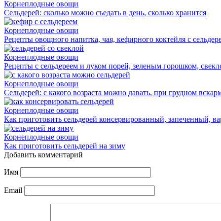
Корнеплодные овощи
Сельдерей: сколько можно съедать в день, сколько хранится
Корнеплодные овощи
Рецепты овощного напитка, чая, кефирного коктейля с сельдер
Корнеплодные овощи
Рецепты с сельдереем и луком порей, зеленым горошком, свекл
Корнеплодные овощи
Сельдерей: с какого возраста можно давать, при грудном вска
Корнеплодные овощи
Как приготовить сельдерей консервированный, запеченный, в
Корнеплодные овощи
Как приготовить сельдерей на зиму
Добавить комментарий
Имя
Email