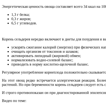
Энергетическая ценность овоща составляет всего 34 ккал на 10
1,3 г белка;
0,3 г жиров;
6,5 г углеводов.
Корень сельдерея нередко включают в диеты для похудения и в
ускорять сжигание калорий (энергии) при физических наг
очищать организм от токсинов и шлаков;
активировать липидный (жировой) обмен;
нормализовать водно-солевой баланс;
приводить в норму кислотно-щелочной баланс.
Регулярное употребление корнеплода положительно сказывается
На этот овощ редко встречается аллергическая реакция. Боле
растений. Но при беременности корень сельдерея следует есть 
И строго противопоказан он при диагностированной эпилепси
Видео по теме: