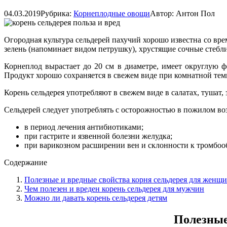
04.03.2019
Рубрика:
Корнеплодные овощи
Автор:
Антон Пол
Огородная культура сельдерей пахучий хорошо известна со вре
зелень (напоминает видом петрушку), хрустящие сочные стебли
Корнеплод вырастает до 20 см в диаметре, имеет округлую 
Продукт хорошо сохраняется в свежем виде при комнатной тем
Корень сельдерея употребляют в свежем виде в салатах, тушат,
Сельдерей следует употреблять с осторожностью в пожилом воз
в период лечения антибиотиками;
при гастрите и язвенной болезни желудка;
при варикозном расширении вен и склонности к тромбоо
Содержание
Полезные и вредные свойства корня сельдерея для женщ
Чем полезен и вреден корень сельдерея для мужчин
Можно ли давать корень сельдерея детям
Полезные