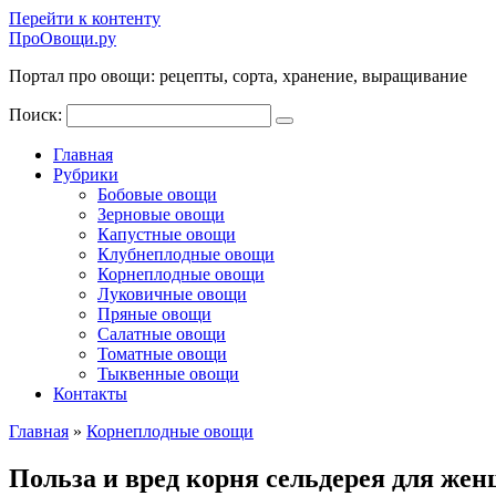
Перейти к контенту
ПроОвощи.ру
Портал про овощи: рецепты, сорта, хранение, выращивание
Поиск:
Главная
Рубрики
Бобовые овощи
Зерновые овощи
Капустные овощи
Клубнеплодные овощи
Корнеплодные овощи
Луковичные овощи
Пряные овощи
Салатные овощи
Томатные овощи
Тыквенные овощи
Контакты
Главная
»
Корнеплодные овощи
Польза и вред корня сельдерея для жен