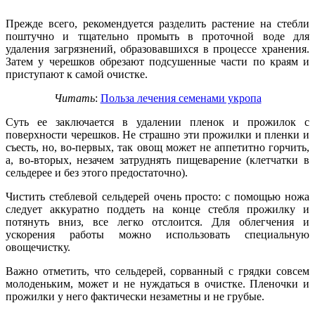
Прежде всего, рекомендуется разделить растение на стебли
поштучно и тщательно промыть в проточной воде для
удаления загрязнений, образовавшихся в процессе хранения.
Затем у черешков обрезают подсушенные части по краям и
приступают к самой очистке.
Читать
:
Польза лечения семенами укропа
Суть ее заключается в удалении пленок и прожилок с
поверхности черешков. Не страшно эти прожилки и пленки и
съесть, но, во-первых, так овощ может не аппетитно горчить,
а, во-вторых, незачем затруднять пищеварение (клетчатки в
сельдерее и без этого предостаточно).
Чистить стеблевой сельдерей очень просто: с помощью ножа
следует аккуратно поддеть на конце стебля прожилку и
потянуть вниз, все легко отслоится. Для облегчения и
ускорения работы можно использовать специальную
овощечистку.
Важно отметить, что сельдерей, сорванный с грядки совсем
молоденьким, может и не нуждаться в очистке. Пленочки и
прожилки у него фактически незаметны и не грубые.