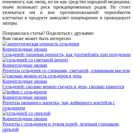
понемногу, как овощ, но не как средство народной медицины,
иначе возникает риск преждевременных родов. Не стоит
увлекаться им и вне противопоказаний: переизбыток
клетчатки в продукте замедляет пищеварение и провоцирует
запоры.
Понравилась статья? Поделиться с друзьями:
Вам также может быть интересно
Корнеплодные овощи
Сельдерей: пищевая ценность, как употреблять при похудении
Корнеплодные овощи
Рецепты сельдерея со сливками, сметаной, оливковым маслом
Корнеплодные овощи
Сельдерей: сколько можно съедать в день, сколько хранится
Корнеплодные овощи
Рецепты овощного напитка, чая, кефирного коктейля с
сельдереем
Корнеплодные овощи
Рецепты с сельдереем и луком порей, зеленым горошком,
свеклой