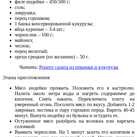
филе индейки – 450-500 г;
соль;
лаврушка;
перец горошком;
1 банка консервированной кукурузы;
яйца куриные – 3-4 шт.;
чернослив – 100 г;
майонез;
чеснок;
перец молотый;
орехи грецкие (по желанию) – 50 г.
Читать
:
Рецепт салата из пекинки и кукурузы
Этапы приготовления:
Мясо индейки промыть. Положить его в кастрюлю.
Налить около литра воды и нагреть содержимое до
кипения. Снять накипь. Переключить плиту на
умеренный огонь. Посолить мясо по вкусу. Добавить 1-2
лавровых листика и пару горошин перца. Варить 40-45
минут. Вынуть индейку из бульона и остудить ее.
Остуженное мясо разобрать на волокна или нарезать
соломкой.
Вымыть чернослив. На 5 минут залить его кипятком и