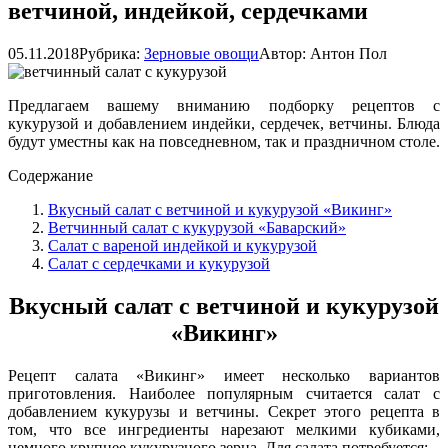
ветчиной, индейкой, сердечками
05.11.2018
Рубрика:
Зерновые овощи
Автор:
Антон Пол
Предлагаем вашему вниманию подборку рецептов с
кукурузой и добавлением индейки, сердечек, ветчины. Блюда
будут уместны как на повседневном, так и праздничном столе.
Содержание
Вкусный салат с ветчиной и кукурузой «Викинг»
Ветчинный салат с кукурузой «Баварский»
Салат с вареной индейкой и кукурузой
Салат с сердечками и кукурузой
Вкусный салат с ветчиной и кукурузой
«Викинг»
Рецепт салата «Викинг» имеет несколько вариантов
приготовления. Наиболее популярным считается салат с
добавлением кукурузы и ветчины. Секрет этого рецепта в
том, что все ингредиенты нарезают мелкими кубиками,
немного крупнее кукурузного зерна. Для салата потребуется: