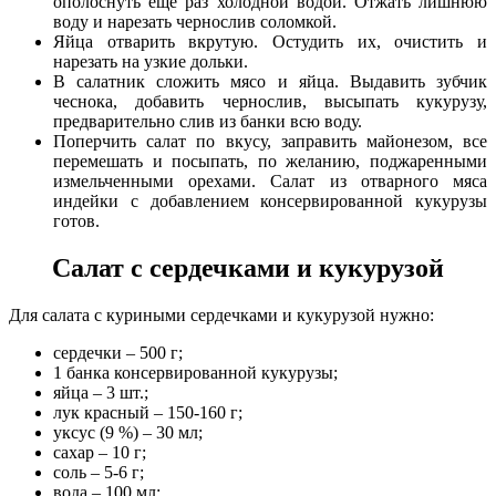
ополоснуть еще раз холодной водой. Отжать лишнюю
воду и нарезать чернослив соломкой.
Яйца отварить вкрутую. Остудить их, очистить и
нарезать на узкие дольки.
В салатник сложить мясо и яйца. Выдавить зубчик
чеснока, добавить чернослив, высыпать кукурузу,
предварительно слив из банки всю воду.
Поперчить салат по вкусу, заправить майонезом, все
перемешать и посыпать, по желанию, поджаренными
измельченными орехами. Салат из отварного мяса
индейки с добавлением консервированной кукурузы
готов.
Салат с сердечками и кукурузой
Для салата с куриными сердечками и кукурузой нужно:
сердечки – 500 г;
1 банка консервированной кукурузы;
яйца – 3 шт.;
лук красный – 150-160 г;
уксус (9 %) – 30 мл;
сахар – 10 г;
соль – 5-6 г;
вода – 100 мл;