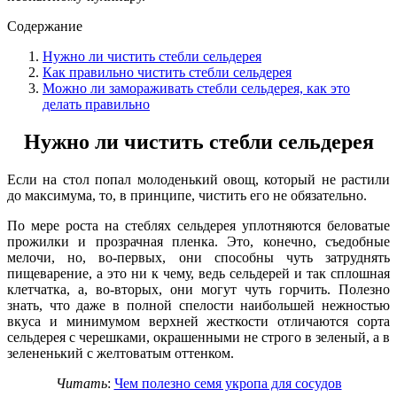
Содержание
Нужно ли чистить стебли сельдерея
Как правильно чистить стебли сельдерея
Можно ли замораживать стебли сельдерея, как это
делать правильно
Нужно ли чистить стебли сельдерея
Если на стол попал молоденький овощ, который не растили
до максимума, то, в принципе, чистить его не обязательно.
По мере роста на стеблях сельдерея уплотняются беловатые
прожилки и прозрачная пленка. Это, конечно, съедобные
мелочи, но, во-первых, они способны чуть затруднять
пищеварение, а это ни к чему, ведь сельдерей и так сплошная
клетчатка, а, во-вторых, они могут чуть горчить. Полезно
знать, что даже в полной спелости наибольшей нежностью
вкуса и минимумом верхней жесткости отличаются сорта
сельдерея с черешками, окрашенными не строго в зеленый, а в
зелененький с желтоватым оттенком.
Читать
:
Чем полезно семя укропа для сосудов