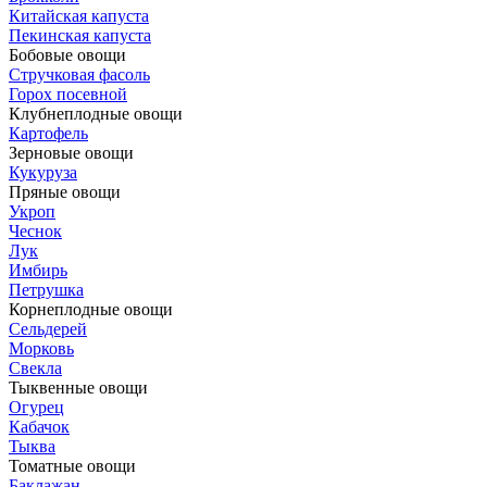
Китайская капуста
Пекинская капуста
Бобовые овощи
Стручковая фасоль
Горох посевной
Клубнеплодные овощи
Картофель
Зерновые овощи
Кукуруза
Пряные овощи
Укроп
Чеснок
Лук
Имбирь
Петрушка
Корнеплодные овощи
Сельдерей
Морковь
Свекла
Тыквенные овощи
Огурец
Кабачок
Тыква
Томатные овощи
Баклажан