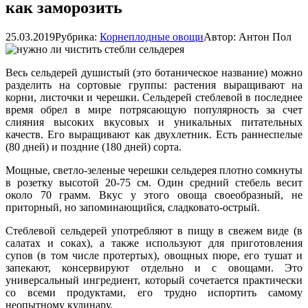
как заморозить
25.03.2019
Рубрика:
Корнеплодные овощи
Автор:
Антон Пол
Весь сельдерей душистый (это ботаническое название) можно
разделить на сортовые группы: растения выращивают на
корни, листочки и черешки. Сельдерей стеблевой в последнее
время обрел в мире потрясающую популярность за счет
слияния высоких вкусовых и уникальных питательных
качеств. Его выращивают как двухлетник. Есть раннеспелые
(80 дней) и поздние (180 дней) сорта.
Мощные, светло-зеленые черешки сельдерея плотно сомкнуты
в розетку высотой 20-75 см. Один средний стебель весит
около 70 грамм. Вкус у этого овоща своеобразный, не
приторный, но запоминающийся, сладковато-острый.
Стеблевой сельдерей употребляют в пищу в свежем виде (в
салатах и соках), а также используют для приготовления
супов (в том числе протертых), овощных пюре, его тушат и
запекают, консервируют отдельно и с овощами. Это
универсальный ингредиент, который сочетается практически
со всеми продуктами, его трудно испортить самому
неопытному кулинару.