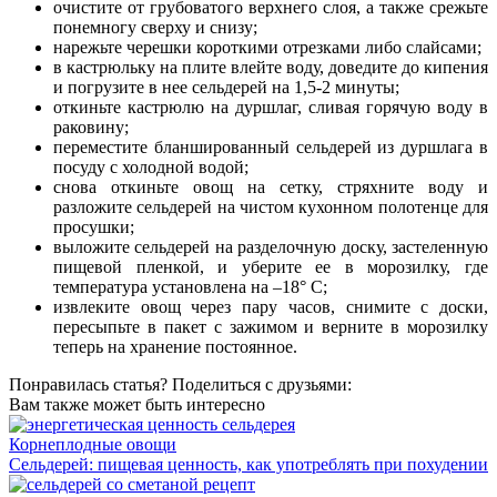
очистите от грубоватого верхнего слоя, а также срежьте
понемногу сверху и снизу;
нарежьте черешки короткими отрезками либо слайсами;
в кастрюльку на плите влейте воду, доведите до кипения
и погрузите в нее сельдерей на 1,5-2 минуты;
откиньте кастрюлю на дуршлаг, сливая горячую воду в
раковину;
переместите бланшированный сельдерей из дуршлага в
посуду с холодной водой;
снова откиньте овощ на сетку, стряхните воду и
разложите сельдерей на чистом кухонном полотенце для
просушки;
выложите сельдерей на разделочную доску, застеленную
пищевой пленкой, и уберите ее в морозилку, где
температура установлена на –18° С;
извлеките овощ через пару часов, снимите с доски,
пересыпьте в пакет с зажимом и верните в морозилку
теперь на хранение постоянное.
Понравилась статья? Поделиться с друзьями:
Вам также может быть интересно
Корнеплодные овощи
Сельдерей: пищевая ценность, как употреблять при похудении