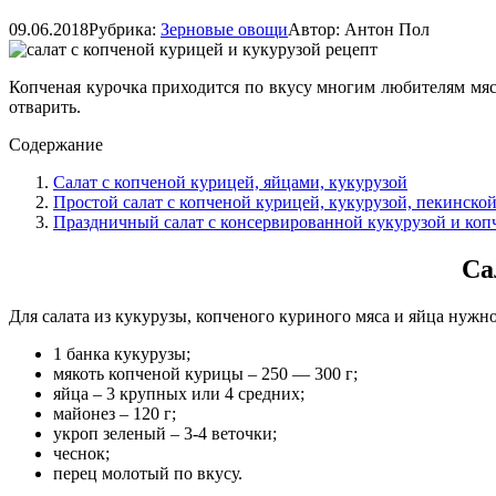
09.06.2018
Рубрика:
Зерновые овощи
Автор:
Антон Пол
Копченая курочка приходится по вкусу многим любителям мясн
отварить.
Содержание
Салат с копченой курицей, яйцами, кукурузой
Простой салат с копченой курицей, кукурузой, пекинско
Праздничный салат с консервированной кукурузой и коп
Са
Для салата из кукурузы, копченого куриного мяса и яйца нужно
1 банка кукурузы;
мякоть копченой курицы – 250 — 300 г;
яйца – 3 крупных или 4 средних;
майонез – 120 г;
укроп зеленый – 3-4 веточки;
чеснок;
перец молотый по вкусу.