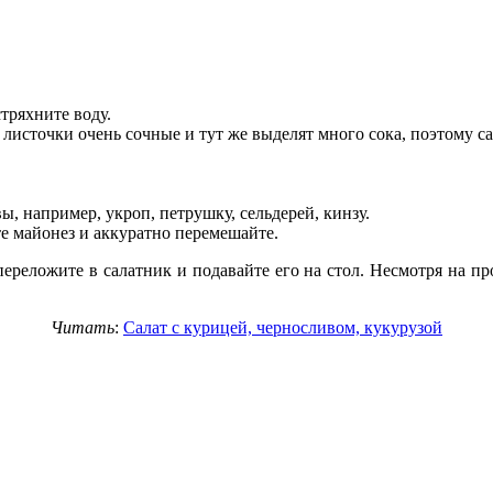
тряхните воду.
листочки очень сочные и тут же выделят много сока, поэтому са
, например, укроп, петрушку, сельдерей, кинзу.
е майонез и аккуратно перемешайте.
ереложите в салатник и подавайте его на стол. Несмотря на прос
Читать
:
Салат с курицей, черносливом, кукурузой