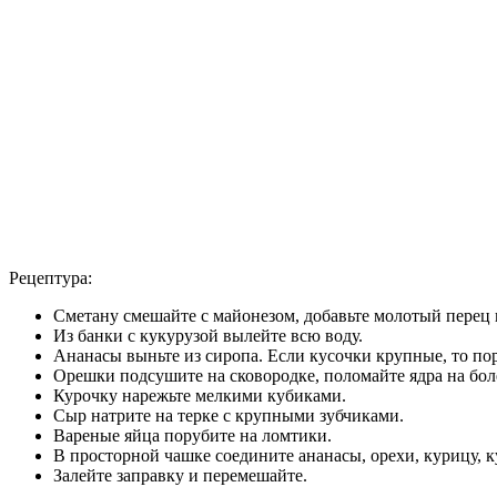
Рецептура:
Сметану смешайте с майонезом, добавьте молотый перец по
Из банки с кукурузой вылейте всю воду.
Ананасы выньте из сиропа. Если кусочки крупные, то пор
Орешки подсушите на сковородке, поломайте ядра на боле
Курочку нарежьте мелкими кубиками.
Сыр натрите на терке с крупными зубчиками.
Вареные яйца порубите на ломтики.
В просторной чашке соедините ананасы, орехи, курицу, ку
Залейте заправку и перемешайте.