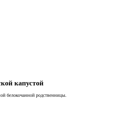
ской капустой
ной белокочанной родственницы.