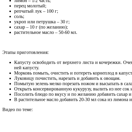
лимон – 1/2 часть;
перец молотый;
репчатый лук – 100 г;
соль;
укроп или петрушка – 30 г;
сахар – 10 г (по желанию);
растительное масло – 50-60 мл.
Этапы приготовления:
Капусту освободить от верхнего листа и кочережки. Оч
ней капусту.
Морковь помыть, очистить и потереть корнеплод в капуст
Луковицу почистить, нарезать и добавить к овощам.
Помытую зелень мелко порезать ножом и высыпать в сала
Открыть консервированную кукурузу, вылить из нее сок 
Посолить блюдо по вкусу и по желанию добавить сахар и 
В растительное масло добавить 20-30 мл сока из лимона и
Видео по теме: