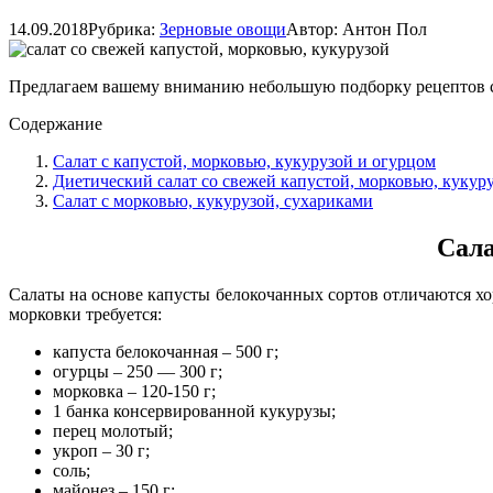
14.09.2018
Рубрика:
Зерновые овощи
Автор:
Антон Пол
Предлагаем вашему вниманию небольшую подборку рецептов са
Содержание
Салат с капустой, морковью, кукурузой и огурцом
Диетический салат со свежей капустой, морковью, кукур
Салат с морковью, кукурузой, сухариками
Сала
Салаты на основе капусты белокочанных сортов отличаются хор
морковки требуется:
капуста белокочанная – 500 г;
огурцы – 250 — 300 г;
морковка – 120-150 г;
1 банка консервированной кукурузы;
перец молотый;
укроп – 30 г;
соль;
майонез – 150 г;