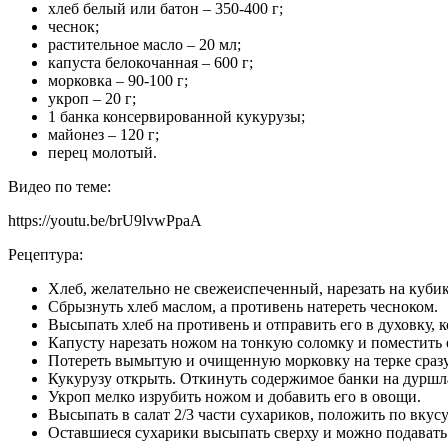
хлеб белый или батон – 350-400 г;
чеснок;
растительное масло – 20 мл;
капуста белокочанная – 600 г;
морковка – 90-100 г;
укроп – 20 г;
1 банка консервированной кукурузы;
майонез – 120 г;
перец молотый.
Видео по теме:
https://youtu.be/brU9lvwPpaA
Рецептура:
Хлеб, желательно не свежеиспеченный, нарезать на кубик
Сбрызнуть хлеб маслом, а противень натереть чесноком.
Высыпать хлеб на противень и отправить его в духовку, 
Капусту нарезать ножом на тонкую соломку и поместить е
Потереть вымытую и очищенную морковку на терке сразу 
Кукурузу открыть. Откинуть содержимое банки на дуршлаг,
Укроп мелко изрубить ножом и добавить его в овощи.
Высыпать в салат 2/3 части сухариков, положить по вкус
Оставшиеся сухарики высыпать сверху и можно подавать 