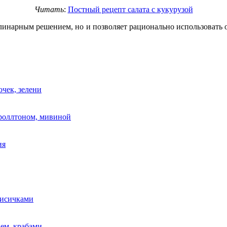
Читать
:
Постный рецепт салата с кукурузой
линарным решением, но и позволяет рационально использовать ос
очек, зелени
 роллтоном, мивиной
ия
лисичками
аем, крабами