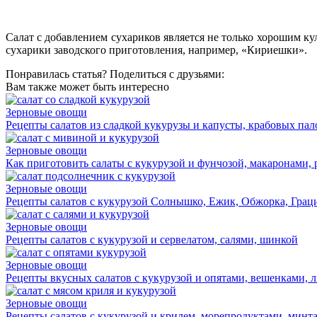
Салат с добавлением сухариков является не только хорошим ку
сухарики заводского приготовления, например, «Кириешки».
Понравилась статья? Поделиться с друзьями:
Вам также может быть интересно
Зерновые овощи
Рецепты салатов из сладкой кукурузы и капусты, крабовых пал
Зерновые овощи
Как приготовить салаты с кукурузой и фунчозой, макаронами,
Зерновые овощи
Рецепты салатов с кукурузой Солнышко, Ежик, Обжорка, Грац
Зерновые овощи
Рецепты салатов с кукурузой и сервелатом, салями, шинкой
Зерновые овощи
Рецепты вкусных салатов с кукурузой и опятами, вешенками, 
Зерновые овощи
Рецепты салатов с кукурузой и крилем, морепродуктами, минт