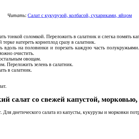
Читать
:
Салат с кукурузой, колбасой, сухариками, яйцом
ть тонкой соломкой. Переложить в салатник и слегка помять ка
 терке натереть корнеплод сразу в салатник.
ь вдоль на половинки и порезать каждую часть полукружьями.
можно очистить.
 остальным овощам.
м. Переложить зелень в салатник.
ать в салатник.
ат.
ий салат со свежей капустой, морковью,
 Для диетического салата из капусты, кукурузы и морковки потр