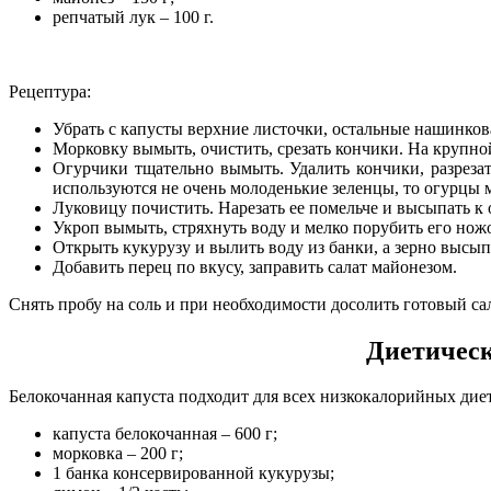
репчатый лук – 100 г.
Рецептура:
Убрать с капусты верхние листочки, остальные нашинкова
Морковку вымыть, очистить, срезать кончики. На крупной
Огурчики тщательно вымыть. Удалить кончики, разрезат
используются не очень молоденькие зеленцы, то огурцы 
Луковицу почистить. Нарезать ее помельче и высыпать к
Укроп вымыть, стряхнуть воду и мелко порубить его ножо
Открыть кукурузу и вылить воду из банки, а зерно высып
Добавить перец по вкусу, заправить салат майонезом.
Снять пробу на соль и при необходимости досолить готовый сал
Диетическ
Белокочанная капуста подходит для всех низкокалорийных диет.
капуста белокочанная – 600 г;
морковка – 200 г;
1 банка консервированной кукурузы;