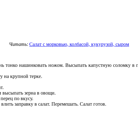
Читать
:
Салат с морковью, колбасой, кукурузой, сыром
ень тонко нашинковать ножом. Высыпать капустную соломку в 
у на крупной терке.
т.
и высыпать зерна в овощи.
перец по вкусу.
 влить заправку в салат. Перемешать. Салат готов.