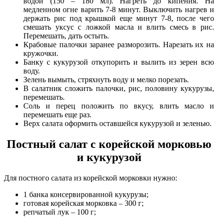
водой (150 – 180 мл). Нагреть до кипения. На
медленном огне варить 7-8 минут. Выключить нагрев и
держать рис под крышкой еще минут 7-8, после чего
смешать уксус с ложкой масла и влить смесь в рис.
Перемешать, дать остыть.
Крабовые палочки заранее разморозить. Нарезать их на
кружочки.
Банку с кукурузой откупорить и вылить из зерен всю
воду.
Зелень вымыть, стряхнуть воду и мелко порезать.
В салатник сложить палочки, рис, половину кукурузы,
перемешать.
Соль и перец положить по вкусу, влить масло и
перемешать еще раз.
Верх салата оформить оставшейся кукурузой и зеленью.
Постный салат с корейской морковью
и кукурузой
Для постного салата из корейской морковки нужно:
1 банка консервированной кукурузы;
готовая корейская морковка – 300 г;
репчатый лук – 100 г;