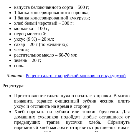
капуста белокочанного сорта – 500 г;
1 банка консервированного горошка;
1 банка консервированной кукурузы;
хлеб белый черствый – 300 г;
морковка – 100 г;
перец молотый;
уксус (9 %) – 20 мл;
сахар – 20 г (по желанию);
чеснок;
растительное масло – 60-70 мл;
зелень – 20 г;
соль.
Читать
:
Рецепт салата с корейской морковью и кукурузой
Рецептура:
Приготовление салата нужно начать с заправки. В масло
выдавить заранее очищенный зубчик чеснок, влить
уксус и отставить на время в сторону.
Хлеб нарезать на кубики или тонкие брусочки. Для
домашних сухариков подойдут любые оставшиеся от
предыдущих трапез кусочки хлеба. Сбрызнуть
нарезанный хлеб маслом и отправить противень с ним в