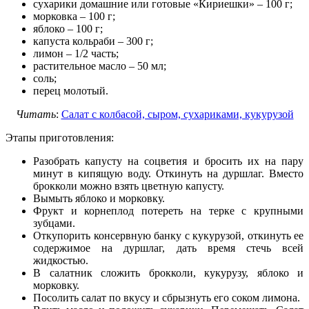
сухарики домашние или готовые «Кириешки» – 100 г;
морковка – 100 г;
яблоко – 100 г;
капуста кольраби – 300 г;
лимон – 1/2 часть;
растительное масло – 50 мл;
соль;
перец молотый.
Читать
:
Салат с колбасой, сыром, сухариками, кукурузой
Этапы приготовления:
Разобрать капусту на соцветия и бросить их на пару
минут в кипящую воду. Откинуть на дуршлаг. Вместо
брокколи можно взять цветную капусту.
Вымыть яблоко и морковку.
Фрукт и корнеплод потереть на терке с крупными
зубцами.
Откупорить консервную банку с кукурузой, откинуть ее
содержимое на дуршлаг, дать время стечь всей
жидкостью.
В салатник сложить брокколи, кукурузу, яблоко и
морковку.
Посолить салат по вкусу и сбрызнуть его соком лимона.