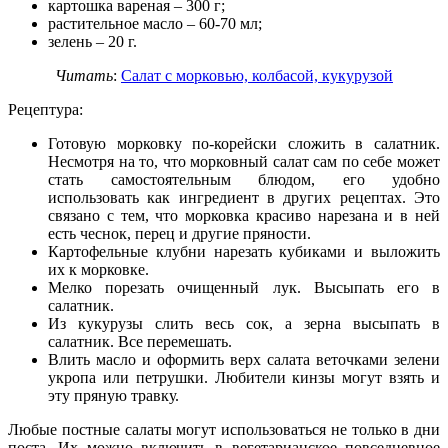
картошка вареная – 300 г;
растительное масло – 60-70 мл;
зелень – 20 г.
Читать
:
Салат с морковью, колбасой, кукурузой
Рецептура:
Готовую морковку по-корейски сложить в салатник.
Несмотря на то, что морковный салат сам по себе может
стать самостоятельным блюдом, его удобно
использовать как ингредиент в других рецептах. Это
связано с тем, что морковка красиво нарезана и в ней
есть чеснок, перец и другие пряности.
Картофельные клубни нарезать кубиками и выложить
их к морковке.
Мелко порезать очищенный лук. Высыпать его в
салатник.
Из кукурузы слить весь сок, а зерна высыпать в
салатник. Все перемешать.
Влить масло и оформить верх салата веточками зелени
укропа или петрушки. Любители кинзы могут взять и
эту пряную травку.
Любые постные салаты могут использоваться не только в дни
поста. Их можно включить в вегетарианское повседневное