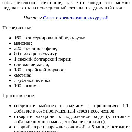
соблазнительное сочетание, так что блюдо это можно
подавать хоть на повседневный, хоть на праздничный стол.
Читать
:
Салат с креветками и кукурузой
Ингредиенты:
160 г консервированной кукурузы;
майонез;
220 г куриного филе;
80 г макарон (сухих);
1 свежий болгарский перец;
оливковое масло;
180 г корейской моркови;
сметана;
3 зубчика чеснока;
160 г изюма.
Приготовление:
соедините майонез и сметану в пропорциях 1:1,
добавьте в соус пропущенный через пресс чеснок;
отварите макароны в подсоленной воде (в готовые
добавьте немного масла, чтобы не слиплись);
сладкий перец нарежьте соломкой и 5 минут потомите