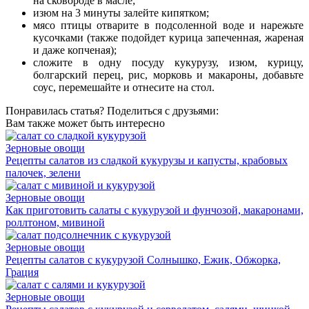
на сковороде в масле;
изюм на 3 минуты залейте кипятком;
мясо птицы отварите в подсоленной воде и нарежьте
кусочками (также подойдет курица запеченная, жареная
и даже копченая);
сложите в одну посуду кукурузу, изюм, курицу,
болгарский перец, рис, морковь и макароны, добавьте
соус, перемешайте и отнесите на стол.
Понравилась статья? Поделиться с друзьями:
Вам также может быть интересно
Зерновые овощи
Рецепты салатов из сладкой кукурузы и капусты, крабовых
палочек, зелени
Зерновые овощи
Как приготовить салаты с кукурузой и фунчозой, макаронами,
роллтоном, мивиной
Зерновые овощи
Рецепты салатов с кукурузой Солнышко, Ежик, Обжорка,
Грация
Зерновые овощи