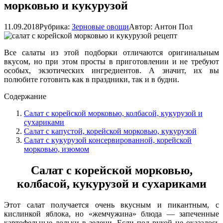
морковью и кукурузой
11.09.2018
Рубрика:
Зерновые овощи
Автор:
Антон Пол
Все салаты из этой подборки отличаются оригинальным
вкусом, но при этом просты в приготовлении и не требуют
особых, экзотических ингредиентов. А значит, их вы
полюбите готовить как в праздники, так и в будни.
Содержание
Салат с корейской морковью, колбасой, кукурузой и
сухариками
Салат с капустой, корейской морковью, кукурузой
Салат с кукурузой консервированной, корейской
морковью, изюмом
Салат с корейской морковью,
колбасой, кукурузой и сухариками
Этот салат получается очень вкусным и пикантным, с
кислинкой яблока, но «жемчужина» блюда — запеченные
картофельные дольки в зелени. Если под рукой не оказалось