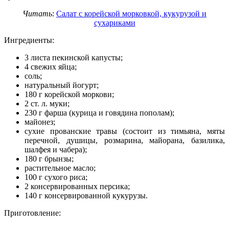
Читать
:
Салат с корейской морковкой, кукурузой и
сухариками
Ингредиенты:
3 листа пекинской капусты;
4 свежих яйца;
соль;
натуральный йогурт;
180 г корейской моркови;
2 ст. л. муки;
230 г фарша (курица и говядина пополам);
майонез;
сухие прованские травы (состоит из тимьяна, мяты
перечной, душицы, розмарина, майорана, базилика,
шалфея и чабера);
180 г брынзы;
растительное масло;
100 г сухого риса;
2 консервированных персика;
140 г консервированной кукурузы.
Приготовление: