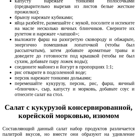
капусту нарежьте тонкими полосочками
(предварительно вырезав из листов белые жесткие
прожилки);
брынзу нарежьте кубиками;
яйца разбейте, размешайте с мукой, посолите и испеките
на масле несколько яичных блинчиков. Сверните их
рулетом и нарежьте «лапшой»;
выложите фарш на разогретую сковороду и обжарьте,
энергично помешивая лопаточкой (чтобы был
рассыпчатым), затем добавьте ароматные травы и
доведите до готовности под крышкой (чтобы не был
сухим, добавьте пару ложек воды);
соедините майонез и йогурт в пропорциях 1:1;
рис отварите в подсоленной воде;
персик нарежьте тонкими дольками;
перемешайте кукурузу, персик, рис, фарш, яичный
«блинчик», сыр, капусту и морковь, добавьте соус и
отнесите салат на стол.
Салат с кукурузой консервированной,
корейской морковью, изюмом
Составляющий данный салат набор продуктов различается
палитрой вкусов, но вместе они образуют на удивление