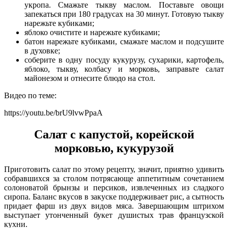
укропа. Смажьте тыкву маслом. Поставьте овощи
запекаться при 180 градусах на 30 минут. Готовую тыкву
нарежьте кубиками;
яблоко очистите и нарежьте кубиками;
батон нарежьте кубиками, смажьте маслом и подсушите
в духовке;
соберите в одну посуду кукурузу, сухарики, картофель,
яблоко, тыкву, колбасу и морковь, заправьте салат
майонезом и отнесите блюдо на стол.
Видео по теме:
https://youtu.be/brU9lvwPpaA
Салат с капустой, корейской
морковью, кукурузой
Приготовить салат по этому рецепту, значит, приятно удивить
собравшихся за столом потрясающе аппетитным сочетанием
солоноватой брынзы и персиков, извлеченных из сладкого
сиропа. Баланс вкусов в закуске поддерживает рис, а сытность
придает фарш из двух видов мяса. Завершающим штрихом
выступает утонченный букет душистых трав французской
кухни.