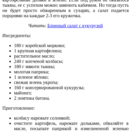
тыквы, ее с успехом можно заменить кабачком. Но тогда пусть
он будет просто обжаренным в сухарях, а салат подается
порциями на каждые 2-3 его кружочка.
Читать
:
Блинный салат с кукурузой
Ингредиенты:
180 г корейской моркови;
1 крупная картофелина;
растительное масло;
240 г копченой колбасы;
180 г мякоти тыквы;
молотая паприка;
1 зеленое яблоко;
свежая зелень укропа;
160 г консервированной кукурузы;
майонез;
2 ломтика батона.
Приготовление:
колбасу нарежьте соломкой;
очистите картофель, нарежьте дольками, обваляйте в
масле, посыпьте паприкой и измельченной зеленью