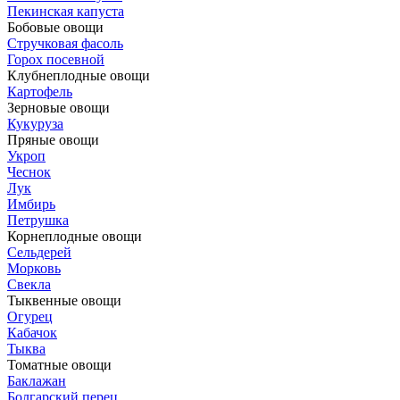
Пекинская капуста
Бобовые овощи
Стручковая фасоль
Горох посевной
Клубнеплодные овощи
Картофель
Зерновые овощи
Кукуруза
Пряные овощи
Укроп
Чеснок
Лук
Имбирь
Петрушка
Корнеплодные овощи
Сельдерей
Морковь
Свекла
Тыквенные овощи
Огурец
Кабачок
Тыква
Томатные овощи
Баклажан
Болгарский перец