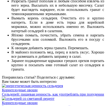
Разрезать гранат пополам и любым способом извлечь из
него зерна. Высыпать их в небольшую мисочку. Салат
будет выглядеть наряднее, если использовать гранат с
темноокрашенными зернышками.
Вымыть корень сельдерея. Очистить его и крупно
натереть. Если в доме есть терка для корейской
морковки, можно использовать именно ее. Выложить
натертый сельдерей в салатник.
Яблоко помыть, почистить, убрать семена и нарезать
брусочками или соломкой. Выложить его в посуду с
сельдереем.
К овощам добавить зерна граната. Перемешать.
В майонез положить мед, перец и влить уксус. Хорошо
все размешать и добавить заправку в салат.
Заранее поджаренные ядрышки грецких орехов порезать
крупно и посыпать ими готовый салат из сельдерея и
граната.
Понравилась статья? Поделиться с друзьями:
Вам также может быть интересно
Корнеплодные овощи
Сельдерей: пищевая ценность, как употреблять при похудении
Корнеплодные овощи