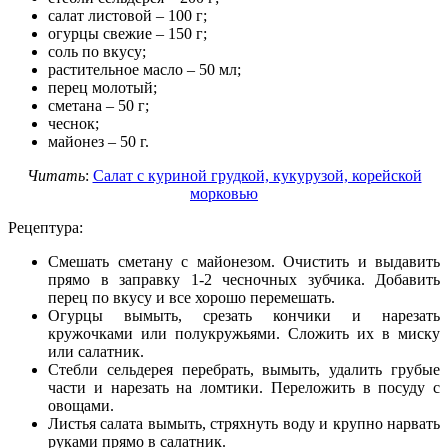
салат листовой – 100 г;
огурцы свежие – 150 г;
соль по вкусу;
растительное масло – 50 мл;
перец молотый;
сметана – 50 г;
чеснок;
майонез – 50 г.
Читать
:
Салат с куриной грудкой, кукурузой, корейской
морковью
Рецептура:
Смешать сметану с майонезом. Очистить и выдавить
прямо в заправку 1-2 чесночных зубчика. Добавить
перец по вкусу и все хорошо перемешать.
Огурцы вымыть, срезать кончики и нарезать
кружочками или полукружьями. Сложить их в миску
или салатник.
Стебли сельдерея перебрать, вымыть, удалить грубые
части и нарезать на ломтики. Переложить в посуду с
овощами.
Листья салата вымыть, стряхнуть воду и крупно нарвать
руками прямо в салатник.