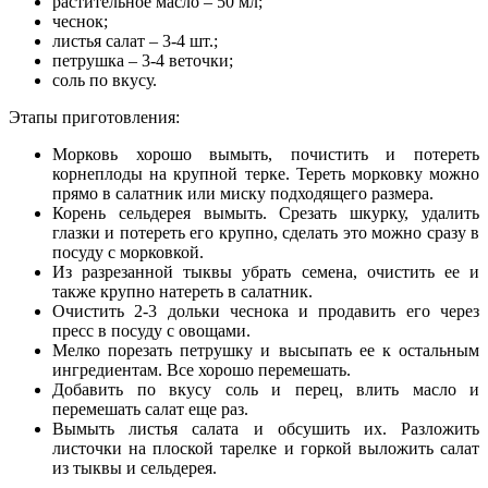
растительное масло – 50 мл;
чеснок;
листья салат – 3-4 шт.;
петрушка – 3-4 веточки;
соль по вкусу.
Этапы приготовления:
Морковь хорошо вымыть, почистить и потереть
корнеплоды на крупной терке. Тереть морковку можно
прямо в салатник или миску подходящего размера.
Корень сельдерея вымыть. Срезать шкурку, удалить
глазки и потереть его крупно, сделать это можно сразу в
посуду с морковкой.
Из разрезанной тыквы убрать семена, очистить ее и
также крупно натереть в салатник.
Очистить 2-3 дольки чеснока и продавить его через
пресс в посуду с овощами.
Мелко порезать петрушку и высыпать ее к остальным
ингредиентам. Все хорошо перемешать.
Добавить по вкусу соль и перец, влить масло и
перемешать салат еще раз.
Вымыть листья салата и обсушить их. Разложить
листочки на плоской тарелке и горкой выложить салат
из тыквы и сельдерея.