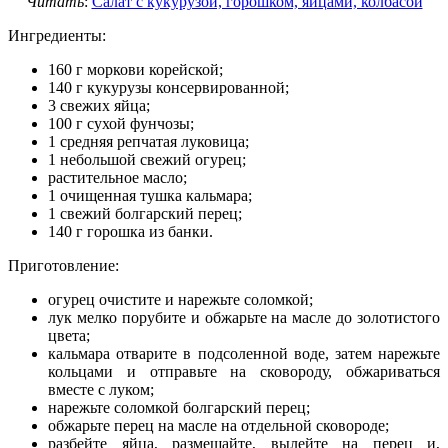
Читать
:
Салат с кукурузой, горошком, яйцами, колбасой
Ингредиенты:
160 г моркови корейской;
140 г кукурузы консервированной;
3 свежих яйца;
100 г сухой фунчозы;
1 средняя репчатая луковица;
1 небольшой свежий огурец;
растительное масло;
1 очищенная тушка кальмара;
1 свежий болгарский перец;
140 г горошка из банки.
Приготовление:
огурец очистите и нарежьте соломкой;
лук мелко порубите и обжарьте на масле до золотистого
цвета;
кальмара отварите в подсоленной воде, затем нарежьте
кольцами и отправьте на сковороду, обжариваться
вместе с луком;
нарежьте соломкой болгарский перец;
обжарьте перец на масле на отдельной сковороде;
разбейте яйца, размешайте, вылейте на перец и,