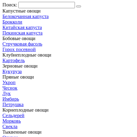
Поиск:
Капустные овощи
Белокочанная капуста
Брокколи
Китайская капуста
Пекинская капуста
Бобовые овощи
Стручковая фасоль
Горох посевной
Клубнеплодные овощи
Картофель
Зерновые овощи
Кукуруза
Пряные овощи
Укроп
Чеснок
Лук
Имбирь
Петрушка
Корнеплодные овощи
Сельдерей
Морковь
Свекла
Тыквенные овощи