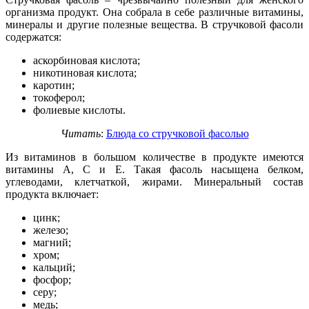
организма продукт. Она собрала в себе различные витамины,
минералы и другие полезные вещества. В стручковой фасоли
содержатся:
аскорбиновая кислота;
никотиновая кислота;
каротин;
токоферол;
фолиевые кислоты.
Читать
:
Блюда со стручковой фасолью
Из витаминов в большом количестве в продукте имеются
витамины А, С и Е. Такая фасоль насыщена белком,
углеводами, клетчаткой, жирами. Минеральный состав
продукта включает:
цинк;
железо;
магний;
хром;
кальций;
фосфор;
серу;
медь;