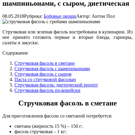
шампиньонами, с сыром, диетическая
08.05.2018
Рубрика:
Бобовые овощи
Автор:
Антон Пол
Стручковая или зеленая фасоль востребована в кулинарии. Из
нее принято готовить первые и вторые блюда, гарниры,
салаты и закуски.
Содержание
Стручковая фасоль в сметане
Стручковая фасоль с шампиньонами
Стручковая фасоль с сыром
Паста со стручковой фасолью
Стручковая фасоль: диетический рецепт
Стручковая фасоль по-корейски
Стручковая фасоль в сметане
Для приготовления фасоли со сметаной потребуется:
сметана (жирность 15 %) – 150 г;
фасоль стручковая – 1 кг;