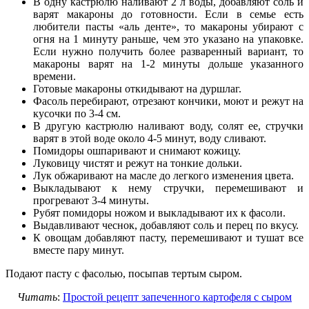
В одну кастрюлю наливают 2 л воды, добавляют соль и
варят макароны до готовности. Если в семье есть
любители пасты «аль денте», то макароны убирают с
огня на 1 минуту раньше, чем это указано на упаковке.
Если нужно получить более разваренный вариант, то
макароны варят на 1-2 минуты дольше указанного
времени.
Готовые макароны откидывают на дуршлаг.
Фасоль перебирают, отрезают кончики, моют и режут на
кусочки по 3-4 см.
В другую кастрюлю наливают воду, солят ее, стручки
варят в этой воде около 4-5 минут, воду сливают.
Помидоры ошпаривают и снимают кожицу.
Луковицу чистят и режут на тонкие дольки.
Лук обжаривают на масле до легкого изменения цвета.
Выкладывают к нему стручки, перемешивают и
прогревают 3-4 минуты.
Рубят помидоры ножом и выкладывают их к фасоли.
Выдавливают чеснок, добавляют соль и перец по вкусу.
К овощам добавляют пасту, перемешивают и тушат все
вместе пару минут.
Подают пасту с фасолью, посыпав тертым сыром.
Читать
:
Простой рецепт запеченного картофеля с сыром