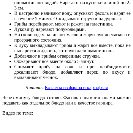
ополаскивают водой. Нарезают на кусочки длиной по 2-
3 см.
В кастрюлю наливают воду, опускают фасоль и варят ее
в течение 5 минут. Откидывают стручки на дуршлаг.
Грибы перебирают, моют и режут на пластинки.
Луковицу нарезают полукольцами.
На сковородку наливают масло и жарят лук до мягкого и
прозрачного состояния.
К луку выкладывают грибы и жарят все вместе, пока не
выпарится жидкость, которую дали шампиньоны.
Добавляют к грибам отваренные стручки.
Обжаривают все вместе около 5 минут.
Снимают пробу на соль и при необходимости
досаливают блюдо, добавляют перец по вкусу и
выдавливают чеснок.
Читать
:
Котлеты из фарша и картофеля
Через минуту блюдо готово. Фасоль с шампиньонами можно
подавать как отдельное блюдо или в качестве гарнира.
Видео по теме: