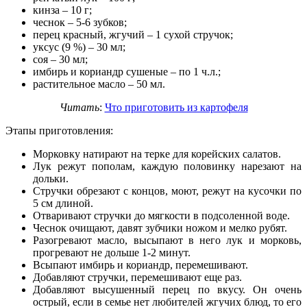
кинза – 10 г;
чеснок – 5-6 зубков;
перец красный, жгучий – 1 сухой стручок;
уксус (9 %) – 30 мл;
соя – 30 мл;
имбирь и кориандр сушеные – по 1 ч.л.;
растительное масло – 50 мл.
Читать
:
Что приготовить из картофеля
Этапы приготовления:
Морковку натирают на терке для корейских салатов.
Лук режут пополам, каждую половинку нарезают на
дольки.
Стручки обрезают с концов, моют, режут на кусочки по
5 см длиной.
Отваривают стручки до мягкости в подсоленной воде.
Чеснок очищают, давят зубчики ножом и мелко рубят.
Разогревают масло, высыпают в него лук и морковь,
прогревают не дольше 1-2 минут.
Всыпают имбирь и кориандр, перемешивают.
Добавляют стручки, перемешивают еще раз.
Добавляют высушенный перец по вкусу. Он очень
острый, если в семье нет любителей жгучих блюд, то его