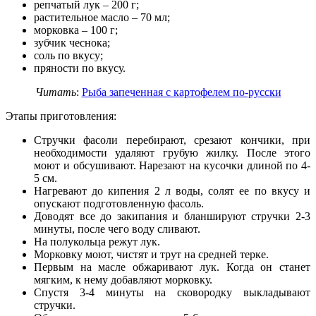
репчатый лук – 200 г;
растительное масло – 70 мл;
морковка – 100 г;
зубчик чеснока;
соль по вкусу;
пряности по вкусу.
Читать
:
Рыба запеченная с картофелем по-русски
Этапы приготовления:
Стручки фасоли перебирают, срезают кончики, при
необходимости удаляют грубую жилку. После этого
моют и обсушивают. Нарезают на кусочки длиной по 4-
5 см.
Нагревают до кипения 2 л воды, солят ее по вкусу и
опускают подготовленную фасоль.
Доводят все до закипания и бланшируют стручки 2-3
минуты, после чего воду сливают.
На полукольца режут лук.
Морковку моют, чистят и трут на средней терке.
Первым на масле обжаривают лук. Когда он станет
мягким, к нему добавляют морковку.
Спустя 3-4 минуты на сковородку выкладывают
стручки.