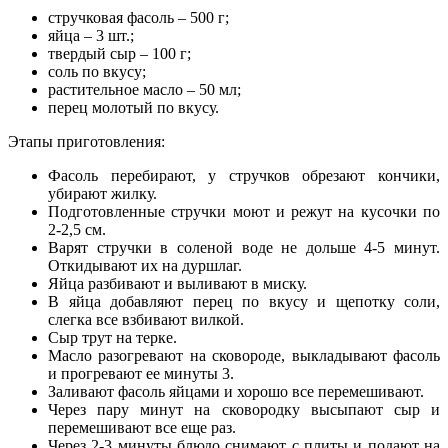
стручковая фасоль – 500 г;
яйца – 3 шт.;
твердый сыр – 100 г;
соль по вкусу;
растительное масло – 50 мл;
перец молотый по вкусу.
Этапы приготовления:
Фасоль перебирают, у стручков обрезают кончики,
убирают жилку.
Подготовленные стручки моют и режут на кусочки по
2-2,5 см.
Варят стручки в соленой воде не дольше 4-5 минут.
Откидывают их на дуршлаг.
Яйца разбивают и выливают в миску.
В яйца добавляют перец по вкусу и щепотку соли,
слегка все взбивают вилкой.
Сыр трут на терке.
Масло разогревают на сковороде, выкладывают фасоль
и прогревают ее минуты 3.
Заливают фасоль яйцами и хорошо все перемешивают.
Через пару минут на сковородку высыпают сыр и
перемешивают все еще раз.
Через 2-3 минуты блюдо снимают с плиты и подают на