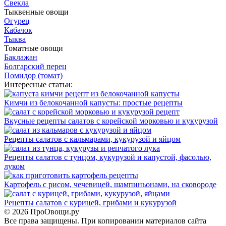
Свекла
Тыквенные овощи
Огурец
Кабачок
Тыква
Томатные овощи
Баклажан
Болгарский перец
Помидор (томат)
Интересные статьи:
Кимчи из белокочанной капусты: простые рецепты
Вкусные рецепты салатов с корейской морковью и кукурузой
Рецепты салатов с кальмарами, кукурузой и яйцом
Рецепты салатов с тунцом, кукурузой и капустой, фасолью,
луком
Картофель с рисом, чечевицей, шампиньонами, на сковороде
Рецепты салатов с курицей, грибами и кукурузой
© 2026 ПроОвощи.ру
Все права защищены. При копировании материалов сайта