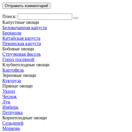
Поиск:
Капустные овощи
Белокочанная капуста
Брокколи
Китайская капуста
Пекинская капуста
Бобовые овощи
Стручковая фасоль
Горох посевной
Клубнеплодные овощи
Картофель
Зерновые овощи
Кукуруза
Пряные овощи
Укроп
Чеснок
Лук
Имбирь
Петрушка
Корнеплодные овощи
Сельдерей
Морковь