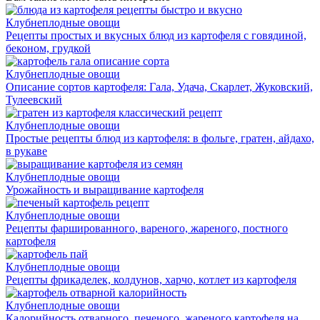
Клубнеплодные овощи
Рецепты простых и вкусных блюд из картофеля с говядиной,
беконом, грудкой
Клубнеплодные овощи
Описание сортов картофеля: Гала, Удача, Скарлет, Жуковский,
Тулеевский
Клубнеплодные овощи
Простые рецепты блюд из картофеля: в фольге, гратен, айдахо,
в рукаве
Клубнеплодные овощи
Урожайность и выращивание картофеля
Клубнеплодные овощи
Рецепты фаршированного, вареного, жареного, постного
картофеля
Клубнеплодные овощи
Рецепты фрикаделек, колдунов, харчо, котлет из картофеля
Клубнеплодные овощи
Калорийность отварного, печеного, жареного картофеля на