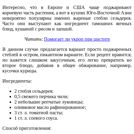
Интересно, что в Европе и США чаще поджаривают
корневую часть растения, а вот в кухнях Юго-Восточной Азии
невероятно популярны именно жареные стебли сельдерея.
Часто они выступают как ингредиент тамошних яичных
блюд, кушаний с рисом и лапшой.
Читать
:
Помогает ли укроп при цистите
В данном случае предлагается вариант просто поджаренных
стеблей в остром, пикантном варианте. Если рецепт нравится,
но кажется слишком закусочным, его легко превратить во
второе блюдо, добавив в общее обжаривание, например,
кусочки курицы.
Ингредиенты:
2 стебля сельдерея;
0,5 свежего перчика чили;
2 небольшие репчатые луковицы;
оливковое масло рафинированное;
3 ст. л. томатной пасты;
1 ст. л. соевого соуса.
Способ приготовления: