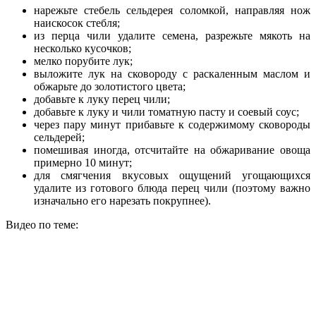
нарежьте стебель сельдерея соломкой, направляя нож
наискосок стебля;
из перца чили удалите семена, разрежьте мякоть на
несколько кусочков;
мелко порубите лук;
выложите лук на сковороду с раскаленным маслом и
обжарьте до золотистого цвета;
добавьте к луку перец чили;
добавьте к луку и чили томатную пасту и соевый соус;
через пару минут прибавьте к содержимому сковороды
сельдерей;
помешивая иногда, отсчитайте на обжаривание овоща
примерно 10 минут;
для смягчения вкусовых ощущений угощающихся
удалите из готового блюда перец чили (поэтому важно
изначально его нарезать покрупнее).
Видео по теме: