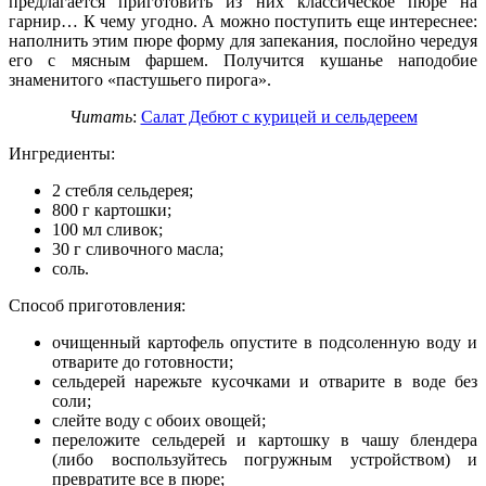
предлагается приготовить из них классическое пюре на
гарнир… К чему угодно. А можно поступить еще интереснее:
наполнить этим пюре форму для запекания, послойно чередуя
его с мясным фаршем. Получится кушанье наподобие
знаменитого «пастушьего пирога».
Читать
:
Салат Дебют с курицей и сельдереем
Ингредиенты:
2 стебля сельдерея;
800 г картошки;
100 мл сливок;
30 г сливочного масла;
соль.
Способ приготовления:
очищенный картофель опустите в подсоленную воду и
отварите до готовности;
сельдерей нарежьте кусочками и отварите в воде без
соли;
слейте воду с обоих овощей;
переложите сельдерей и картошку в чашу блендера
(либо воспользуйтесь погружным устройством) и
превратите все в пюре;