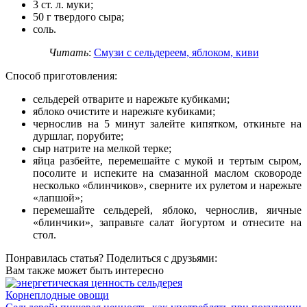
3 ст. л. муки;
50 г твердого сыра;
соль.
Читать
:
Смузи с сельдереем, яблоком, киви
Способ приготовления:
сельдерей отварите и нарежьте кубиками;
яблоко очистите и нарежьте кубиками;
чернослив на 5 минут залейте кипятком, откиньте на
дуршлаг, порубите;
сыр натрите на мелкой терке;
яйца разбейте, перемешайте с мукой и тертым сыром,
посолите и испеките на смазанной маслом сковороде
несколько «блинчиков», сверните их рулетом и нарежьте
«лапшой»;
перемешайте сельдерей, яблоко, чернослив, яичные
«блинчики», заправьте салат йогуртом и отнесите на
стол.
Понравилась статья? Поделиться с друзьями:
Вам также может быть интересно
Корнеплодные овощи