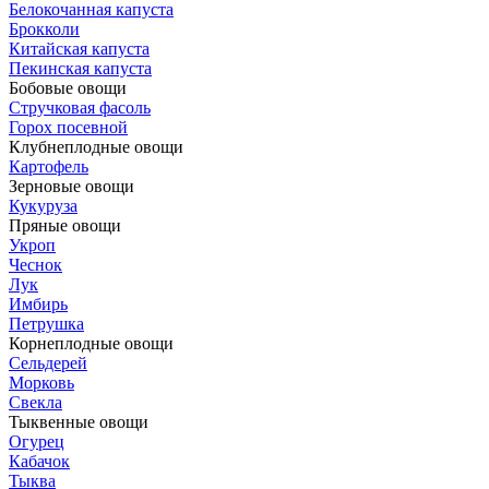
Белокочанная капуста
Брокколи
Китайская капуста
Пекинская капуста
Бобовые овощи
Стручковая фасоль
Горох посевной
Клубнеплодные овощи
Картофель
Зерновые овощи
Кукуруза
Пряные овощи
Укроп
Чеснок
Лук
Имбирь
Петрушка
Корнеплодные овощи
Сельдерей
Морковь
Свекла
Тыквенные овощи
Огурец
Кабачок
Тыква