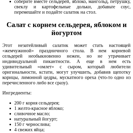
соберите вместе сельдерей, яблоко, мангольд, петрушку,
свеклу и картофельные дольки, добавьте соус,
перемешайте и подайте салатик на стол.
Салат с корнем сельдерея, яблоком и
йогуртом
Этот незатейливый салатик может стать настоящей
«жемчужиной» праздничного стола. В нем корневой
сельдерей необыкновенно нежен, но не утрачивает
индивидуальной пикантности. А еще в нем есть
удивительный «омлет» с сыром, который любители
оригинальности, кстати, могут улучшить, добавив щепотку
корицы, лимонной цедры, мускатного ореха (что-то одно из
перечисленного либо все сразу).
Ингредиенты:
200 г корня сельдерея;
1 желто-красное яблоко;
сливочное масло;
натуральный йогурт;
150 г чернослива;
4 свежих яйца;