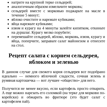
натрите на крупной терке сельдерей;
аналогичным образом измельчите морковь;
сельдерей вместе с морковью поджарьте на масле в
течение 5 минут;
яблоко очистите и нарежьте кубиками;
яйца нарежьте кубиками;
изюм и курагу на 4 минуты залейте кипятком, откиньте
на дуршлаг. Курагу мелко порубите;
перемешайте сельдерей, яблоко, морковь, изюм, курагу и
яйца, поперчите, заправьте салат майонезом и отнесите
на стол.
Рецепт салата с корнем сельдерея,
яблоком и зеленью
В данном случае для свежего корня сельдерея все подобрано
идеально — немного яблочной сладости, сочная зелень и
румяная картошечка — вот лучшее «общество» для него.
Получится не менее вкусно, если картофель просто отварить.
А еще можно нарезать его соломкой (на терке для моркови по-
корейски) и обжарить во фритюре (это будет салат с
картофелем пай).