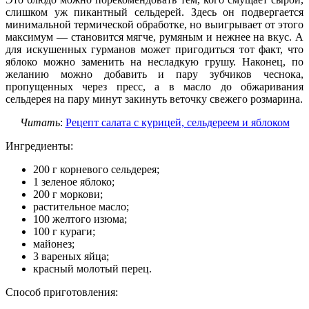
слишком уж пикантный сельдерей. Здесь он подвергается
минимальной термической обработке, но выигрывает от этого
максимум — становится мягче, румяным и нежнее на вкус. А
для искушенных гурманов может пригодиться тот факт, что
яблоко можно заменить на несладкую грушу. Наконец, по
желанию можно добавить и пару зубчиков чеснока,
пропущенных через пресс, а в масло до обжаривания
сельдерея на пару минут закинуть веточку свежего розмарина.
Читать
:
Рецепт салата с курицей, сельдереем и яблоком
Ингредиенты:
200 г корневого сельдерея;
1 зеленое яблоко;
200 г моркови;
растительное масло;
100 желтого изюма;
100 г кураги;
майонез;
3 вареных яйца;
красный молотый перец.
Способ приготовления: