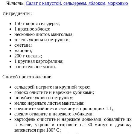
Читать
:
Салат с капустой, сельдереем, яблоком, морковью
Ингредиенты:
150 г корня сельдерея;
1 красное яблоко;
несколько листов мангольда;
зелень укропа и петрушки;
сметана;
майонез;
200 г свеклы;
1 крупная картофелина;
растительное масло.
Способ приготовления:
сельдерей натрите на крупной терке;
яблоко очистите и нарежьте кубиками;
порубите укроп и петрушку;
мелко нарежьте листья мангольда;
соедините майонез и сметану в пропорциях 1:1;
свеклу отварите и нарежьте кубиками;
картофель очистите и нарежьте дольками, обваляйте их
в масле, укропе и отправьте на 30 минут в духовку
запекаться при 180° С;