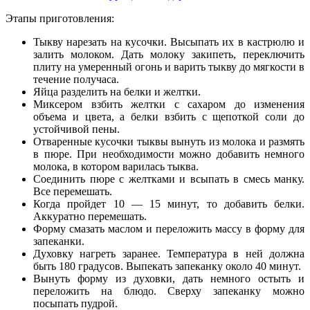
Этапы приготовления:
Тыкву нарезать на кусочки. Высыпать их в кастрюлю и
залить молоком. Дать молоку закипеть, переключить
плиту на умеренный огонь и варить тыкву до мягкости в
течение получаса.
Яйца разделить на белки и желтки.
Миксером взбить желтки с сахаром до изменения
объема и цвета, а белки взбить с щепоткой соли до
устойчивой пены.
Отваренные кусочки тыквы вынуть из молока и размять
в пюре. При необходимости можно добавить немного
молока, в котором варилась тыква.
Соединить пюре с желтками и всыпать в смесь манку.
Все перемешать.
Когда пройдет 10 — 15 минут, то добавить белки.
Аккуратно перемешать.
Форму смазать маслом и переложить массу в форму для
запеканки.
Духовку нагреть заранее. Температура в ней должна
быть 180 градусов. Выпекать запеканку около 40 минут.
Вынуть форму из духовки, дать немного остыть и
переложить на блюдо. Сверху запеканку можно
посыпать пудрой.