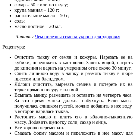
сахар – 50 г или по вкусу;
крупа манная – 120 г;
растительное масло – 50 г;
соль;
масло постное – 20 мл.
Читать
:
Чем полезны семена укропа для здоровья
Рецептура:
Очистить тыкву от семян и кожуры. Нарезать ее на
кубики, переложить в кастрюлю. Залить водой, нагреть
до кипения и варить на умеренном огне около 30 минут.
Слить лишнюю воду в чашку и размять тыкву в пюре
прессом или блендером.
Яблоки очистить, вырезать семена и потереть их на
терке прямо в посуду с тыквой.
Всыпать манку, размешать и оставить на четверть часа.
За это время манка должна набухнуть. Если масса
получилась слишком густой, можно добавить в нее воду,
в которой варилась тыква.
Растопить масло и влить его в яблочно-тыквенную
массу. Добавить щепотку соли, сахар и яйца.
Все хорошо перемешать.
Смазать форму маслом и переложить в нее массу для