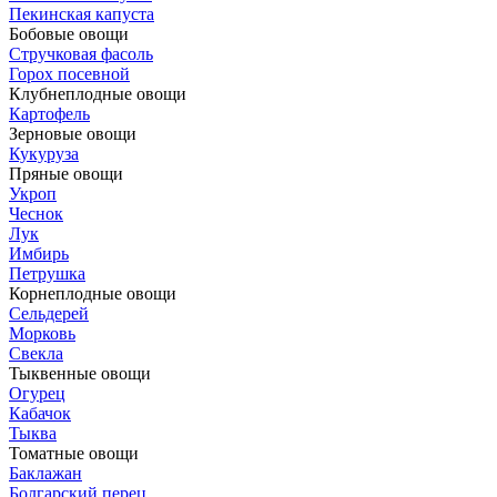
Пекинская капуста
Бобовые овощи
Стручковая фасоль
Горох посевной
Клубнеплодные овощи
Картофель
Зерновые овощи
Кукуруза
Пряные овощи
Укроп
Чеснок
Лук
Имбирь
Петрушка
Корнеплодные овощи
Сельдерей
Морковь
Свекла
Тыквенные овощи
Огурец
Кабачок
Тыква
Томатные овощи
Баклажан
Болгарский перец