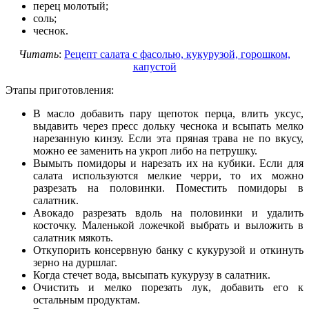
перец молотый;
соль;
чеснок.
Читать
:
Рецепт салата с фасолью, кукурузой, горошком,
капустой
Этапы приготовления:
В масло добавить пару щепоток перца, влить уксус,
выдавить через пресс дольку чеснока и всыпать мелко
нарезанную кинзу. Если эта пряная трава не по вкусу,
можно ее заменить на укроп либо на петрушку.
Вымыть помидоры и нарезать их на кубики. Если для
салата используются мелкие черри, то их можно
разрезать на половинки. Поместить помидоры в
салатник.
Авокадо разрезать вдоль на половинки и удалить
косточку. Маленькой ложечкой выбрать и выложить в
салатник мякоть.
Откупорить консервную банку с кукурузой и откинуть
зерно на дуршлаг.
Когда стечет вода, высыпать кукурузу в салатник.
Очистить и мелко порезать лук, добавить его к
остальным продуктам.