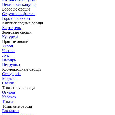
Пекинская капуста
Бобовые овощи
Стручковая фасоль
Горох посевной
Клубнеплодные овощи
Картофель
Зерновые овощи
Кукуруза
Пряные овощи
Укроп
Чеснок
Лук
Имбирь
Петрушка
Корнеплодные овощи
Сельдерей
Морковь
Свекла
Тыквенные овощи
Огурец
Кабачок
Тыква
Томатные овощи
Баклажан