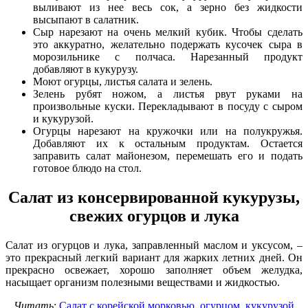
выливают из нее весь сок, а зерно без жидкости
высыпают в салатник.
Сыр нарезают на очень мелкий кубик. Чтобы сделать
это аккуратно, желательно подержать кусочек сыра в
морозильнике с полчаса. Нарезанный продукт
добавляют в кукурузу.
Моют огурцы, листья салата и зелень.
Зелень рубят ножом, а листья рвут руками на
произвольные куски. Перекладывают в посуду с сыром
и кукурузой.
Огурцы нарезают на кружочки или на полукружья.
Добавляют их к остальным продуктам. Остается
заправить салат майонезом, перемешать его и подать
готовое блюдо на стол.
Салат из консервированной кукурузы,
свежих огурцов и лука
Салат из огурцов и лука, заправленный маслом и уксусом, –
это прекрасный легкий вариант для жарких летних дней. Он
прекрасно освежает, хорошо заполняет объем желудка,
насыщает организм полезными веществами и жидкостью.
Читать
:
Салат с корейской морковью, огурцом, кукурузой