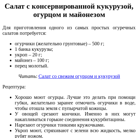
Салат с консервированной кукурузой,
огурцом и майонезом
Для приготовления одного из самых простых огуречных
салатов потребуется:
огурчики (желательно грунтовые) – 500 г;
1 банка кукурузы;
укроп – 20 г;
майонез – 100 г;
перец молотый.
Читать
:
Салат со свежим огурцом и кукурузой
Рецептура:
Хорошо моют огурцы. Лучше это делать при помощи
губки, желательно заранее отмочить огурчики в воде,
чтобы отошла земля с пупырчатой кожицы.
У овощей срезают кончики. Именно в них могут
накапливаться горькие соединения кукурбитацины.
Нарезают огурчики тонкими кружочками.
Укроп моют, стряхивают с зелени всю жидкость, мелко
рубят ножом.