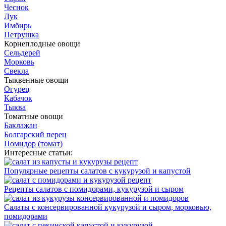
Чеснок
Лук
Имбирь
Петрушка
Корнеплодные овощи
Сельдерей
Морковь
Свекла
Тыквенные овощи
Огурец
Кабачок
Тыква
Томатные овощи
Баклажан
Болгарский перец
Помидор (томат)
Интересные статьи:
Популярные рецепты салатов с кукурузой и капустой
Рецепты салатов с помидорами, кукурузой и сыром
Салаты с консервированной кукурузой и сыром, морковью,
помидорами