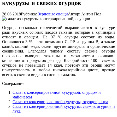
кукурузы и свежих огурцов
28.06.2018
Рубрика:
Зерновые овощи
Автор:
Антон Пол
Огурцы несколько тысячелетий выращиваются в культуре
ради вкусных сочных плодов-тыквин, которые в кулинарии
относят к овощам. На 97 % огурцы состоят из воды.
Оставшиеся 3 % – это витамины С, РР и группы В, а также
калий, магний, медь, селен, другие минералы и органические
соединения. Благодаря такому составу свежие огурцы
прекрасно выводят токсины и механически очищают
кишечник от продуктов распада. Калорийность 100 г свежих
огурцов не превышает 14 ккал, поэтому эти овощи могут
присутствовать в любой низкокалорийной диете, прежде
всего, в свежем виде и в составе салатов.
Содержание
Салат с консервированной кукурузой, огурцом и
майонезом
Салат из консервированной кукурузы, огурцов, сыра
Салат из консервированной кукурузы, свежих огурцов и
лука