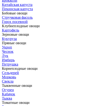
Брокколи
Китайская капуста
Пекинская капуста
Бобовые овощи
Стручковая фасоль
Горох посевной
Клубнеплодные овощи
Картофель
Зерновые овощи
Кукуруза
Пряные овощи
Укроп
Чеснок
Лук
Имбирь
Петрушка
Корнеплодные овощи
Сельдерей
Морковь
Свекла
Тыквенные овощи
Огурец
Кабачок
Тыква
Томатные овощи