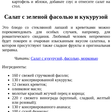
картофель и яблоки, добавьте соус и отнесите салат на
стол.
Салат с зеленой фасолью и кукурузой
Это блюдо со стеклянной лапшой и креветками можно
порекомендовать для особых случаев, например, для
романтического свидания. Любимый человек непременно
будет покорен и очарован изысканным вкусом салатика, в
котором присутствуют также сладкие фрукты и оригинальная
заправка.
Читать
:
Салат с кукурузой, фасолью, морковью
Ингредиенты:
160 г свежей стручковой фасоли;
130 г консервированной кукурузы;
12 свежих креветок;
оливковое масло;
молотые красный жгучий перец и корица;
220 г свежего винограда (крупный, сладкий, желтый
или розовый);
130 г консервированного ананаса;
100 г сухой фунчозы;