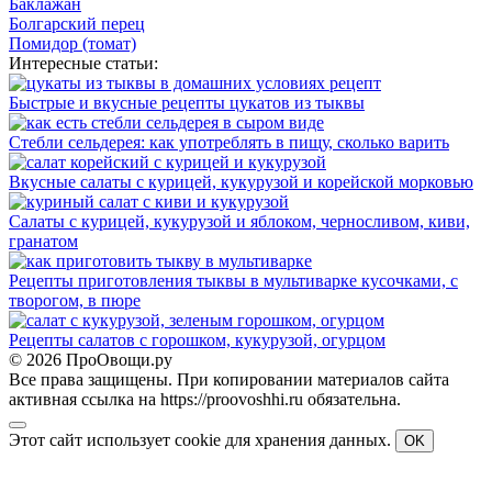
Баклажан
Болгарский перец
Помидор (томат)
Интересные статьи:
Быстрые и вкусные рецепты цукатов из тыквы
Стебли сельдерея: как употреблять в пищу, сколько варить
Вкусные салаты с курицей, кукурузой и корейской морковью
Салаты с курицей, кукурузой и яблоком, черносливом, киви,
гранатом
Рецепты приготовления тыквы в мультиварке кусочками, с
творогом, в пюре
Рецепты салатов с горошком, кукурузой, огурцом
© 2026 ПроОвощи.ру
Все права защищены. При копировании материалов сайта
активная ссылка на https://proovoshhi.ru обязательна.
Этот сайт использует cookie для хранения данных.
OK