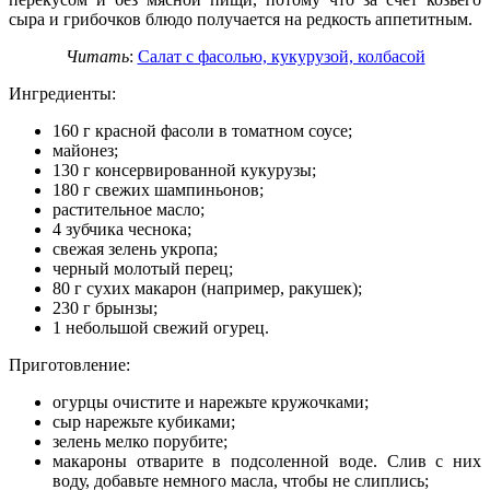
сыра и грибочков блюдо получается на редкость аппетитным.
Читать
:
Салат с фасолью, кукурузой, колбасой
Ингредиенты:
160 г красной фасоли в томатном соусе;
майонез;
130 г консервированной кукурузы;
180 г свежих шампиньонов;
растительное масло;
4 зубчика чеснока;
свежая зелень укропа;
черный молотый перец;
80 г сухих макарон (например, ракушек);
230 г брынзы;
1 небольшой свежий огурец.
Приготовление:
огурцы очистите и нарежьте кружочками;
сыр нарежьте кубиками;
зелень мелко порубите;
макароны отварите в подсоленной воде. Слив с них
воду, добавьте немного масла, чтобы не слиплись;