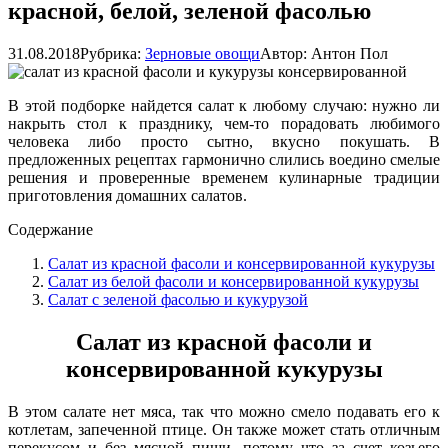
красной, белой, зеленой фасолью
31.08.2018
Рубрика:
Зерновые овощи
Автор:
Антон Пол
В этой подборке найдется салат к любому случаю: нужно ли
накрыть стол к празднику, чем-то порадовать любимого
человека либо просто сытно, вкусно покушать. В
предложенных рецептах гармонично слились воедино смелые
решения и проверенные временем кулинарные традиции
приготовления домашних салатов.
Содержание
Салат из красной фасоли и консервированной кукурузы
Салат из белой фасоли и консервированной кукурузы
Салат с зеленой фасолью и кукурузой
Салат из красной фасоли и
консервированной кукурузы
В этом салате нет мяса, так что можно смело подавать его к
котлетам, запеченной птице. Он также может стать отличным
перекусом и без мясной пищи, потому что за счет козьего