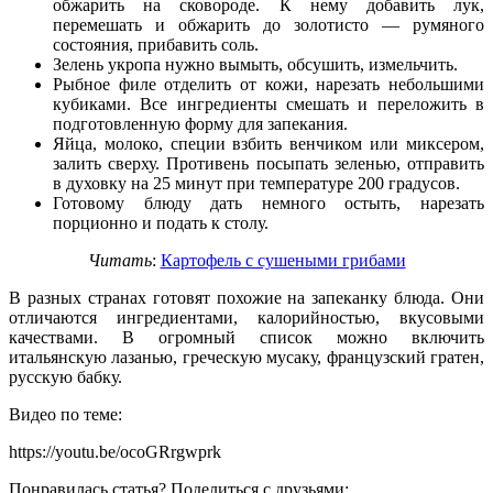
обжарить на сковороде. К нему добавить лук,
перемешать и обжарить до золотисто — румяного
состояния, прибавить соль.
Зелень укропа нужно вымыть, обсушить, измельчить.
Рыбное филе отделить от кожи, нарезать небольшими
кубиками. Все ингредиенты смешать и переложить в
подготовленную форму для запекания.
Яйца, молоко, специи взбить венчиком или миксером,
залить сверху. Противень посыпать зеленью, отправить
в духовку на 25 минут при температуре 200 градусов.
Готовому блюду дать немного остыть, нарезать
порционно и подать к столу.
Читать
:
Картофель с сушеными грибами
В разных странах готовят похожие на запеканку блюда. Они
отличаются ингредиентами, калорийностью, вкусовыми
качествами. В огромный список можно включить
итальянскую лазанью, греческую мусаку, французский гратен,
русскую бабку.
Видео по теме:
https://youtu.be/ocoGRrgwprk
Понравилась статья? Поделиться с друзьями: