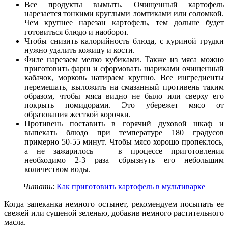
Все продукты вымыть. Очищенный картофель
нарезается тонкими круглыми ломтиками или соломкой.
Чем крупнее нарезан картофель, тем дольше будет
готовиться блюдо и наоборот.
Чтобы снизить калорийность блюда, с куриной грудки
нужно удалить кожицу и кости.
Филе нарезаем мелко кубиками. Также из мяса можно
приготовить фарш и сформовать шариками очищенный
кабачок, морковь натираем крупно. Все ингредиенты
перемешать, выложить на смазанный противень таким
образом, чтобы мяса видно не было или сверху его
покрыть помидорами. Это убережет мясо от
образования жесткой корочки.
Противень поставить в горячий духовой шкаф и
выпекать блюдо при температуре 180 градусов
примерно 50-55 минут. Чтобы мясо хорошо пропеклось,
а не зажарилось — в процессе приготовления
необходимо 2-3 раза сбрызнуть его небольшим
количеством воды.
Читать
:
Как приготовить картофель в мультиварке
Когда запеканка немного остынет, рекомендуем посыпать ее
свежей или сушеной зеленью, добавив немного растительного
масла.