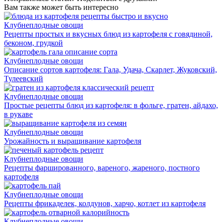
Вам также может быть интересно
Клубнеплодные овощи
Рецепты простых и вкусных блюд из картофеля с говядиной,
беконом, грудкой
Клубнеплодные овощи
Описание сортов картофеля: Гала, Удача, Скарлет, Жуковский,
Тулеевский
Клубнеплодные овощи
Простые рецепты блюд из картофеля: в фольге, гратен, айдахо,
в рукаве
Клубнеплодные овощи
Урожайность и выращивание картофеля
Клубнеплодные овощи
Рецепты фаршированного, вареного, жареного, постного
картофеля
Клубнеплодные овощи
Рецепты фрикаделек, колдунов, харчо, котлет из картофеля
Клубнеплодные овощи