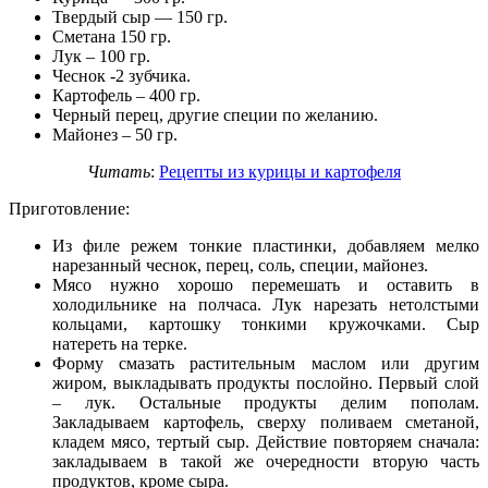
Твердый сыр — 150 гр.
Сметана 150 гр.
Лук – 100 гр.
Чеснок -2 зубчика.
Картофель – 400 гр.
Черный перец, другие специи по желанию.
Майонез – 50 гр.
Читать
:
Рецепты из курицы и картофеля
Приготовление:
Из филе режем тонкие пластинки, добавляем мелко
нарезанный чеснок, перец, соль, специи, майонез.
Мясо нужно хорошо перемешать и оставить в
холодильнике на полчаса. Лук нарезать нетолстыми
кольцами, картошку тонкими кружочками. Сыр
натереть на терке.
Форму смазать растительным маслом или другим
жиром, выкладывать продукты послойно. Первый слой
– лук. Остальные продукты делим пополам.
Закладываем картофель, сверху поливаем сметаной,
кладем мясо, тертый сыр. Действие повторяем сначала:
закладываем в такой же очередности вторую часть
продуктов, кроме сыра.