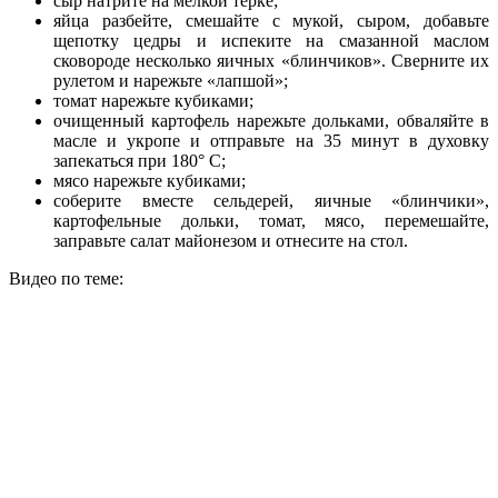
сыр натрите на мелкой терке;
яйца разбейте, смешайте с мукой, сыром, добавьте
щепотку цедры и испеките на смазанной маслом
сковороде несколько яичных «блинчиков». Сверните их
рулетом и нарежьте «лапшой»;
томат нарежьте кубиками;
очищенный картофель нарежьте дольками, обваляйте в
масле и укропе и отправьте на 35 минут в духовку
запекаться при 180° С;
мясо нарежьте кубиками;
соберите вместе сельдерей, яичные «блинчики»,
картофельные дольки, томат, мясо, перемешайте,
заправьте салат майонезом и отнесите на стол.
Видео по теме: