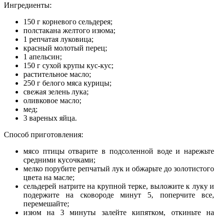
Ингредиенты:
150 г корневого сельдерея;
полстакана желтого изюма;
1 репчатая луковица;
красный молотый перец;
1 апельсин;
150 г сухой крупы кус-кус;
растительное масло;
250 г белого мяса курицы;
свежая зелень лука;
оливковое масло;
мед;
3 вареных яйца.
Способ приготовления:
мясо птицы отварите в подсоленной воде и нарежьте
средними кусочками;
мелко порубите репчатый лук и обжарьте до золотистого
цвета на масле;
сельдерей натрите на крупной терке, выложите к луку и
подержите на сковороде минут 5, поперчите все,
перемешайте;
изюм на 3 минуты залейте кипятком, откиньте на