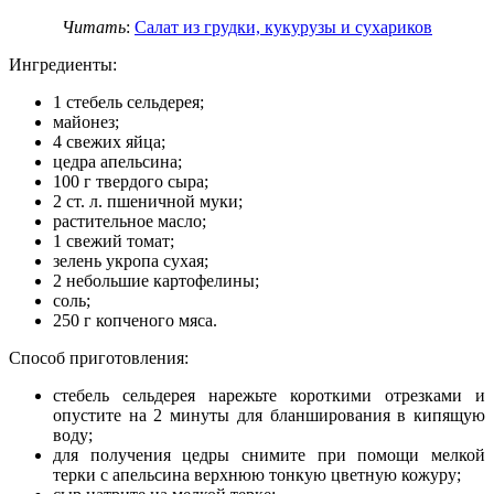
Читать
:
Салат из грудки, кукурузы и сухариков
Ингредиенты:
1 стебель сельдерея;
майонез;
4 свежих яйца;
цедра апельсина;
100 г твердого сыра;
2 ст. л. пшеничной муки;
растительное масло;
1 свежий томат;
зелень укропа сухая;
2 небольшие картофелины;
соль;
250 г копченого мяса.
Способ приготовления:
стебель сельдерея нарежьте короткими отрезками и
опустите на 2 минуты для бланширования в кипящую
воду;
для получения цедры снимите при помощи мелкой
терки с апельсина верхнюю тонкую цветную кожуру;