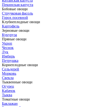
Китайская капуста
Пекинская капуста
Бобовые овощи
Стручковая фасоль
Горох посевной
Клубнеплодные овощи
Картофель
Зерновые овощи
Кукуруза
Пряные овощи
Укроп
Чеснок
Лук
Имбирь
Петрушка
Корнеплодные овощи
Сельдерей
Морковь
Свекла
Тыквенные овощи
Огурец
Кабачок
Тыква
Томатные овощи
Баклажан