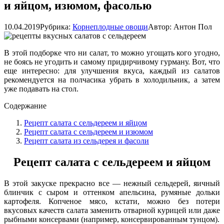
и яйцом, изюмом, фасолью
10.04.2019
Рубрика:
Корнеплодные овощи
Автор:
Антон Пол
В этой подборке что ни салат, то можно угощать кого угодно,
не боясь не угодить и самому придирчивому гурману. Вот, что
еще интересно: для улучшения вкуса, каждый из салатов
рекомендуется на полчасика убрать в холодильник, а затем
уже подавать на стол.
Содержание
Рецепт салата с сельдереем и яйцом
Рецепт салата с сельдереем и изюмом
Рецепт салата из сельдерея и фасоли
Рецепт салата с сельдереем и яйцом
В этой закуске прекрасно все — нежный сельдерей, яичный
блинчик с сыром и оттенком апельсина, румяные дольки
картофеля. Копченое мясо, кстати, можно без потери
вкусовых качеств салата заменить отварной курицей или даже
рыбными консервами (например, консервированным тунцом).