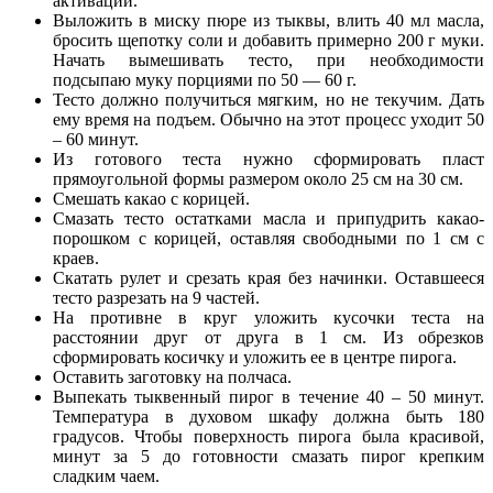
активации.
Выложить в миску пюре из тыквы, влить 40 мл масла,
бросить щепотку соли и добавить примерно 200 г муки.
Начать вымешивать тесто, при необходимости
подсыпаю муку порциями по 50 — 60 г.
Тесто должно получиться мягким, но не текучим. Дать
ему время на подъем. Обычно на этот процесс уходит 50
– 60 минут.
Из готового теста нужно сформировать пласт
прямоугольной формы размером около 25 см на 30 см.
Смешать какао с корицей.
Смазать тесто остатками масла и припудрить какао-
порошком с корицей, оставляя свободными по 1 см с
краев.
Скатать рулет и срезать края без начинки. Оставшееся
тесто разрезать на 9 частей.
На противне в круг уложить кусочки теста на
расстоянии друг от друга в 1 см. Из обрезков
сформировать косичку и уложить ее в центре пирога.
Оставить заготовку на полчаса.
Выпекать тыквенный пирог в течение 40 – 50 минут.
Температура в духовом шкафу должна быть 180
градусов. Чтобы поверхность пирога была красивой,
минут за 5 до готовности смазать пирог крепким
сладким чаем.