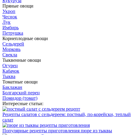
Кукуруза
Пряные овощи
Укроп
Чеснок
Лук
Имбирь
Петрушка
Корнеплодные овощи
Сельдерей
Морковь
Свекла
Тыквенные овощи
Огурец
Кабачок
Тыква
Томатные овощи
Баклажан
Болгарский перец
Помидор (томат)
Интересные статьи:
Рецепты салатов с сельдереем: постный, по-корейски, теплый
салат
Популярные рецепты приготовления пюре из тыквы