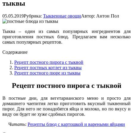
тыквы
05.05.2019
Рубрика:
Тыквенные овощи
Автор:
Антон Пол
Тыква – один из самых популярных ингредиентов для
приготовления постных блюд. Предлагаем вам несколько
самых популярных рецептов.
Содержание
Рецепт постного пирога с тыквой
Рецепт постных котлет из тыквы
Рецепт постного пюре из тыквы
Рецепт постного пирога с тыквой
В постные дни, для вегетарианского меню и просто для
домашнего чаепития легко приготовить вкусный тыквенный
пирог. Для него не понадобятся яйца и молоко, но по вкусу и
виду он будет не хуже сдобных пирогов.
Читать
:
Рецепты блюд с картошкой и вареными яйцами