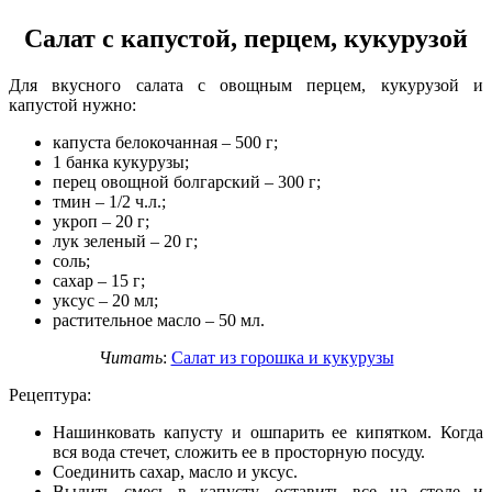
Салат с капустой, перцем, кукурузой
Для вкусного салата с овощным перцем, кукурузой и
капустой нужно:
капуста белокочанная – 500 г;
1 банка кукурузы;
перец овощной болгарский – 300 г;
тмин – 1/2 ч.л.;
укроп – 20 г;
лук зеленый – 20 г;
соль;
сахар – 15 г;
уксус – 20 мл;
растительное масло – 50 мл.
Читать
:
Салат из горошка и кукурузы
Рецептура:
Нашинковать капусту и ошпарить ее кипятком. Когда
вся вода стечет, сложить ее в просторную посуду.
Соединить сахар, масло и уксус.
Вылить смесь в капусту, оставить все на столе и