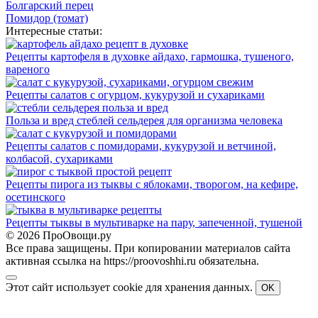
Болгарский перец
Помидор (томат)
Интересные статьи:
Рецепты картофеля в духовке айдахо, гармошка, тушеного,
вареного
Рецепты салатов с огурцом, кукурузой и сухариками
Польза и вред стеблей сельдерея для организма человека
Рецепты салатов с помидорами, кукурузой и ветчиной,
колбасой, сухариками
Рецепты пирога из тыквы с яблоками, творогом, на кефире,
осетинского
Рецепты тыквы в мультиварке на пару, запеченной, тушеной
© 2026 ПроОвощи.ру
Все права защищены. При копировании материалов сайта
активная ссылка на https://proovoshhi.ru обязательна.
Этот сайт использует cookie для хранения данных.
OK