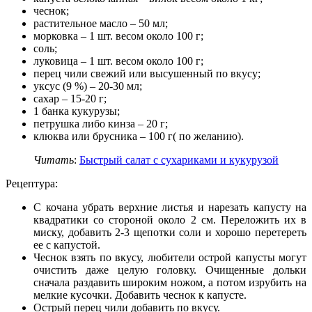
чеснок;
растительное масло – 50 мл;
морковка – 1 шт. весом около 100 г;
соль;
луковица – 1 шт. весом около 100 г;
перец чили свежий или высушенный по вкусу;
уксус (9 %) – 20-30 мл;
сахар – 15-20 г;
1 банка кукурузы;
петрушка либо кинза – 20 г;
клюква или брусника – 100 г( по желанию).
Читать
:
Быстрый салат с сухариками и кукурузой
Рецептура:
С кочана убрать верхние листья и нарезать капусту на
квадратики со стороной около 2 см. Переложить их в
миску, добавить 2-3 щепотки соли и хорошо перетереть
ее с капустой.
Чеснок взять по вкусу, любители острой капусты могут
очистить даже целую головку. Очищенные дольки
сначала раздавить широким ножом, а потом изрубить на
мелкие кусочки. Добавить чеснок к капусте.
Острый перец чили добавить по вкусу.