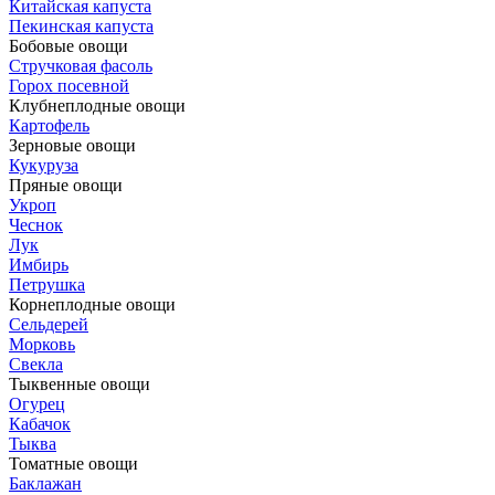
Китайская капуста
Пекинская капуста
Бобовые овощи
Стручковая фасоль
Горох посевной
Клубнеплодные овощи
Картофель
Зерновые овощи
Кукуруза
Пряные овощи
Укроп
Чеснок
Лук
Имбирь
Петрушка
Корнеплодные овощи
Сельдерей
Морковь
Свекла
Тыквенные овощи
Огурец
Кабачок
Тыква
Томатные овощи
Баклажан