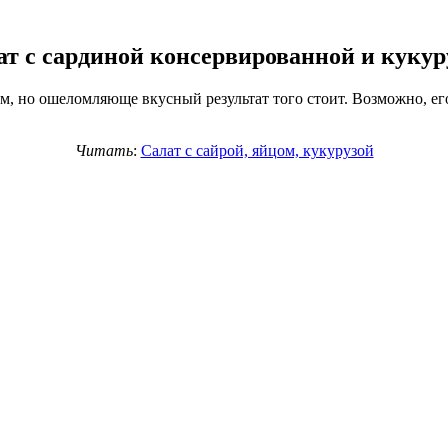
ат с сардиной консервированной и кукур
м, но ошеломляюще вкусный результат того стоит. Возможно, его
Читать
:
Салат с сайрой, яйцом, кукурузой