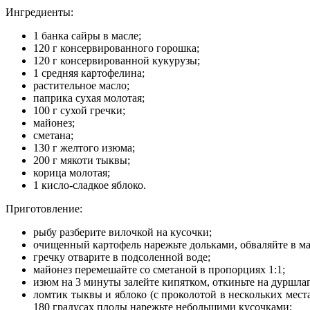
Ингредиенты:
1 банка сайры в масле;
120 г консервированного горошка;
120 г консервированной кукурузы;
1 средняя картофелина;
растительное масло;
паприка сухая молотая;
100 г сухой гречки;
майонез;
сметана;
130 г желтого изюма;
200 г мякоти тыквы;
корица молотая;
1 кисло-сладкое яблоко.
Приготовление:
рыбу разберите вилочкой на кусочки;
очищенный картофель нарежьте дольками, обваляйте в мас
гречку отварите в подсоленной воде;
майонез перемешайте со сметаной в пропорциях 1:1;
изюм на 3 минуты залейте кипятком, откиньте на дуршлаг
ломтик тыквы и яблоко (с проколотой в нескольких мест
180 градусах плоды нарежьте небольшими кусочками;