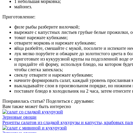
1 небольшая морковка;
майонез.
Приготовление:
филе рыбы разберите вилочкой;
вырежьте с капустных листьев грубые белые прожилки, о
томат нарежьте кубиками;
отварите морковь и нарежьте кубиками;
яйца разбейте, смешайте с мукой, посолите и испеките н
лук мелко порубите и обжарьте до золотистого цвета в б
приготовьте из кукурузной крупы на подсоленной воде о
и придайте ей форму, используя блюдо, на котором буде
чтобы слегка запеклась;
свеклу отварите и нарежьте кубиками;
начните формировать салат, каждый уровень прослаивая 
выкладывайте слои в произвольном порядке, но нижним 
поставьте блюдо в холодильник на 2 часа, затем отнесите 
Понравилась статья? Поделиться с друзьями:
Вам также может быть интересно
Зерновые овощи
Рецепты салатов из сладкой кукурузы и капусты, крабовых пал