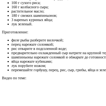
100 г сухого риса;
160 г колбасного сыра;
растительное масло;
180 г свежих шампиньонов;
3 вареных куриных яйца;
лук зеленый.
Приготовление:
филе рыбы разберите вилочкой;
перец нарежьте соломкой;
рис отварите в подсоленной воде;
предварительно охлажденный сыр натрите на крупной те
шампиньоны нарежьте соломкой и обжарьте до готовности
яйца нарежьте кубиками;
лук порубите ножом;
перемешайте горбушу, перец, рис, сыр, грибы, яйца и зеле
Видео по теме: