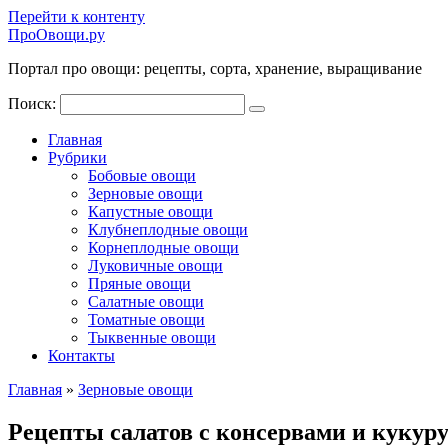
Перейти к контенту
ПроОвощи.ру
Портал про овощи: рецепты, сорта, хранение, выращивание
Поиск:
Главная
Рубрики
Бобовые овощи
Зерновые овощи
Капустные овощи
Клубнеплодные овощи
Корнеплодные овощи
Луковичные овощи
Пряные овощи
Салатные овощи
Томатные овощи
Тыквенные овощи
Контакты
Главная
»
Зерновые овощи
Рецепты салатов с консервами и кукур