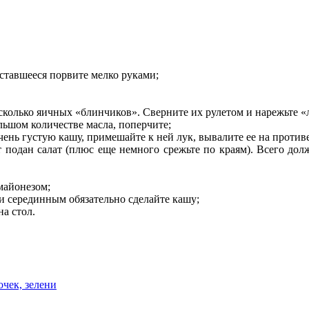
ставшееся порвите мелко руками;
есколько яичных «блинчиков». Сверните их рулетом и нарежьте 
ольшом количестве масла, поперчите;
чень густую кашу, примешайте к ней лук, вывалите ее на проти
т подан салат (плюс еще немного срежьте по краям). Всего дол
майонезом;
и серединным обязательно сделайте кашу;
на стол.
очек, зелени