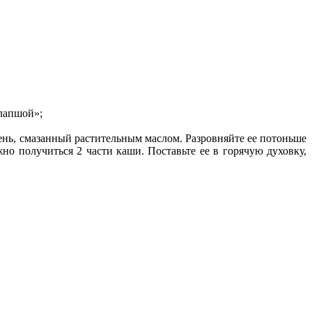
«лапшой»;
вень, смазанный растительным маслом. Разровняйте ее потоньше
жно получиться 2 части каши. Поставьте ее в горячую духовку,