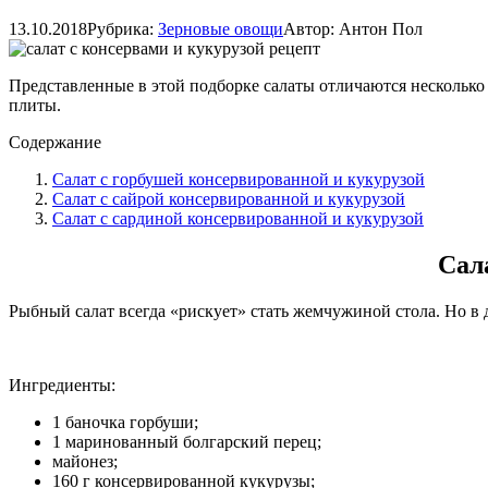
13.10.2018
Рубрика:
Зерновые овощи
Автор:
Антон Пол
Представленные в этой подборке салаты отличаются несколько 
плиты.
Содержание
Салат с горбушей консервированной и кукурузой
Салат с сайрой консервированной и кукурузой
Салат с сардиной консервированной и кукурузой
Сал
Рыбный салат всегда «рискует» стать жемчужиной стола. Но в 
Ингредиенты:
1 баночка горбуши;
1 маринованный болгарский перец;
майонез;
160 г консервированной кукурузы;